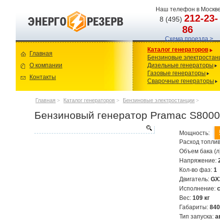
Наш телефон в Москве
212-23-
8 (495)
86
Схема проезда >
Каталог генераторов
Главная
Бензиновые электростан
О компании
Дизельные генераторы
Газовые генераторы
Контакты
Сварочные генераторы
Главная
>
Каталог генераторов
>
Бензиновые электростанции
>
Бензиновый генератор Pramac S8000
Мощность:
Расход топлив
Объем бака (л
Напряжение:
Кол-во фаз:
1
Двигатель:
GX
Исполнение:
Вес:
109 кг
Габариты:
84
Тип запуска:
а