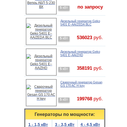
по запросу
5
кВт
Дизельный генератор Geko
5401 E–AA/ZEDА BLC
536023
руб.
5
кВт
Дизельный генератор Geko
5401 E–AA/ZHD
358191
руб.
5
кВт
Cварочный генератор Gesan
GS 170 AC H key
199768
руб.
5
кВт
Генераторы по мощности:
1 - 1,5 кВт
3 - 3,5 кВт
4 - 4,5 кВт