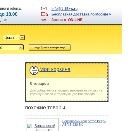
ина и офиса:
info@1-15kw.ru
 до 18.00
Бесплатная доставка по Москве >
одные
Заказать ON-LINE
фаза:
ь:
0
Моя корзина
0 товаров
Для добавления в корзину нажмите на кнопку «в
корзину» возле интересующего Вас товара.
похожие товары
Бензиновый генератор Вепрь
АБП 5-230 ВХ