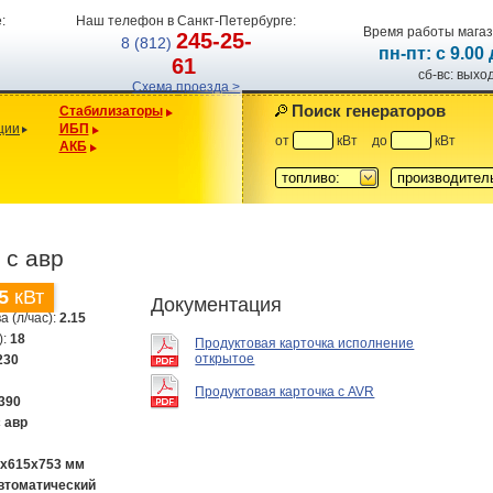
:
Наш телефон в Санкт-Петербурге:
Время работы магаз
245-25-
8 (812)
пн-пт: с 9.00
61
сб-вс: вых
Схема проезда >
Поиск генераторов
Стабилизаторы
ции
ИБП
от
кВт
до
кВт
АКБ
топливо:
производител
 с авр
5
кВт
Документация
а (л/час):
2.15
):
18
Продуктовая карточка исполнение
открытое
230
Продуктовая карточка с AVR
390
с авр
0х615х753 мм
втоматический