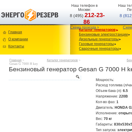
Наш телефон в
Наш тел
Москве:
Пе
212-23-
8 (495)
8 (81
86
Схема проезда >
Схем
Каталог генераторов
Главная
Бензиновые электростанции
О компании
Дизельные генераторы
Газовые генераторы
Контакты
Сварочные генераторы
Главная
>
Каталог генераторов
>
Бен
Gesan G 7000 H key
Бензиновый генератор Gesan G 7000 H k
Мощность:
Расход топлива (л/ча
Объем бака (л):
6.5
Напряжение:
220В
Кол-во фаз:
1
Двигатель:
HONDA G
Исполнение:
открыт
Вес:
70 кг
Габариты:
830x530x
Тип запуска:
электри