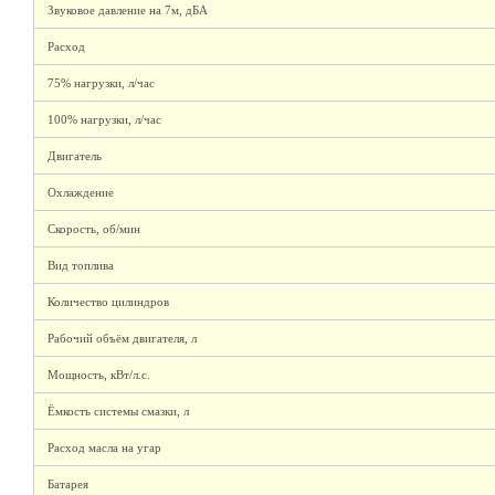
Звуковое давление на 7м, дБА
Расход
75% нагрузки, л/час
100% нагрузки, л/час
Двигатель
Охлаждение
Скорость, об/мин
Вид топлива
Количество цилиндров
Рабочий объём двигателя, л
Мощность, кВт/л.с.
Ёмкость системы смазки, л
Расход масла на угар
Батарея