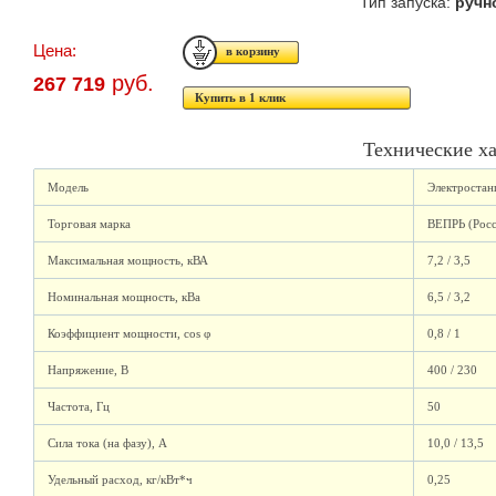
Тип запуска:
ручн
Цена:
руб.
267 719
Купить в 1 клик
Технические х
Модель
Электростан
Торговая марка
ВЕПРЬ (Росс
Максимальная мощность, кВА
7,2 / 3,5
Номинальная мощность, кВа
6,5 / 3,2
Коэффициент мощности, cos φ
0,8 / 1
Напряжение, В
400 / 230
Частота, Гц
50
Сила тока (на фазу), А
10,0 / 13,5
Удельный расход, кг/кВт*ч
0,25