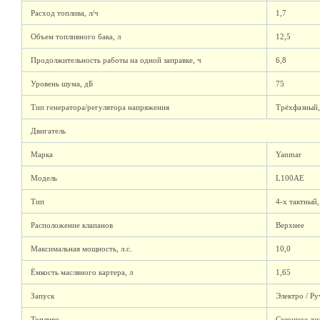
Расход топлива, л/ч
1,7
Объем топливного бака, л
12,5
Продолжительность работы на одной заправке, ч
6,8
Уровень шума, дБ
75
Тип генератора/регулятора напряжения
Трёхфазный,
Двигатель
Марка
Yanmar
Модель
L100AE
Тип
4-х тактный
Расположение клапанов
Верхнее
Максимальная мощность, л.с.
10,0
Ёмкость масляного картера, л
1,65
Запуск
Электро / Р
Топливо
Сезонное ди