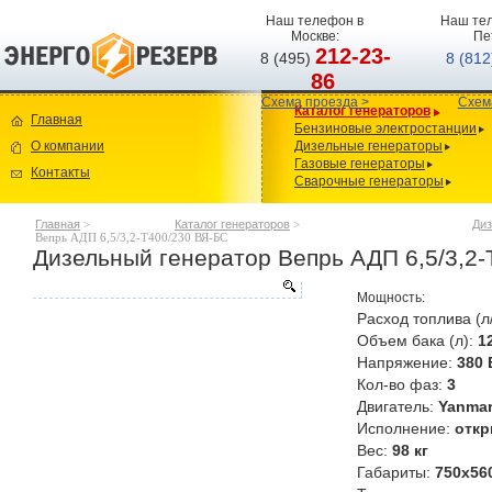
Наш телефон в
Наш тел
Москве:
Пе
212-23-
8 (495)
8 (81
86
Схема проезда >
Схем
Каталог генераторов
Главная
Бензиновые электростанции
О компании
Дизельные генераторы
Газовые генераторы
Контакты
Сварочные генераторы
Главная
>
Каталог генераторов
>
Диз
Вепрь АДП 6,5/3,2-T400/230 ВЯ-БС
Дизельный генератор Вепрь АДП 6,5/3,2
Мощность:
Расход топлива (л
Объем бака (л):
1
Напряжение:
380 
Кол-во фаз:
3
Двигатель:
Yanmar
Исполнение:
откр
Вес:
98 кг
Габариты:
750х56