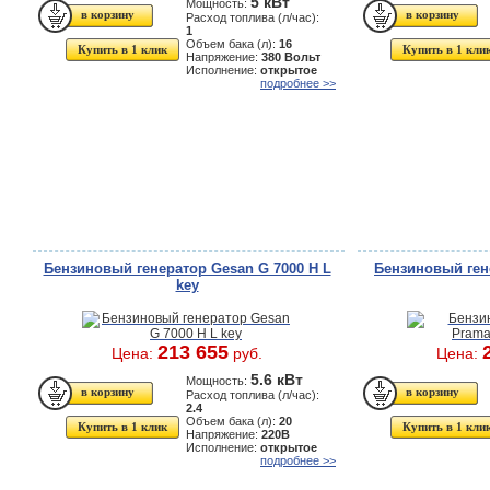
5 кВт
Мощность:
Расход топлива (л/час):
1
Объем бака (л):
16
Купить в 1 клик
Купить в 1 кли
Напряжение:
380 Вольт
Исполнение:
открытое
подробнее >>
Бензиновый генератор Gesan G 7000 H L
Бензиновый ген
key
213 655
Цена:
руб.
Цена:
5.6 кВт
Мощность:
Расход топлива (л/час):
2.4
Объем бака (л):
20
Купить в 1 клик
Купить в 1 кли
Напряжение:
220В
Исполнение:
открытое
подробнее >>