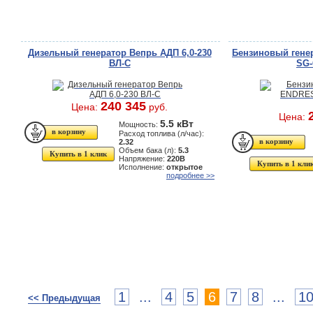
Дизельный генератор Вепрь АДП 6,0-230
Бензиновый гене
ВЛ-С
SG-
240 345
Цена:
руб.
Цена:
5.5 кВт
Мощность:
Расход топлива (л/час):
2.32
Объем бака (л):
5.3
Купить в 1 клик
Напряжение:
220В
Купить в 1 кли
Исполнение:
открытое
подробнее >>
1
...
4
5
6
7
8
...
1
<< Предыдущая