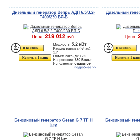
Дизельный генератор Вепрь АДП 6,5/3,2-
Дизельный генер
T400/230 ВЯ-Б
219 012
Цена:
руб.
Цена:
5.2 кВт
Мощность:
Расход топлива (л/час):
1.7
Объем бака (л):
12.5
Купить в 1 клик
Купить в 1 кли
Напряжение:
380 Вольт
Исполнение:
открытое
подробнее >>
Бензиновый генератор Gesan G 7 TF H
Бензиновый гене
key