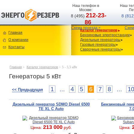
Наш телефон в
Наш тел
Москве:
Пе
212-23-
8 (495)
8 (81
86
Схема проезда >
Схем
Каталог генераторов
Главная
Бензиновые электростанции
О компании
Дизельные генераторы
Газовые генераторы
Контакты
Сварочные генераторы
Главная
>
Каталог генераторов
>
5 - 5,5 кВт
Генераторы 5 кВт
1
...
4
5
6
7
8
...
1
<< Предыдущая
Дизельный генератор SDMO Diesel 6500
Бензиновый гене
TE XL C Auto
7,
213 000
Цена:
руб.
Цена: