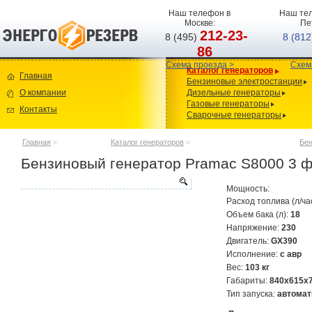
Наш телефон в
Наш тел
Москве:
Пе
212-23-
8 (495)
8 (81
86
Схема проезда >
Схем
Каталог генераторов
Главная
Бензиновые электростанции
О компании
Дизельные генераторы
Газовые генераторы
Контакты
Сварочные генераторы
Главная
>
Каталог генераторов
>
Бен
Бензиновый генератор Pramac S8000 3 ф
Мощность:
Расход топлива (л/ча
Объем бака (л):
18
Напряжение:
230
Двигатель:
GX390
Исполнение:
с авр
Вес:
103 кг
Габариты:
840х615х
Тип запуска:
автомат