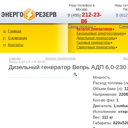
Наш телефон в
Наш тел
Москве:
Пе
212-23-
8 (495)
8 (81
86
Схема проезда >
Схем
Каталог генераторов
Главная
Бензиновые электростанции
О компании
Дизельные генераторы
Газовые генераторы
Контакты
Сварочные генераторы
Главная
>
Каталог генераторов
>
Диз
Вепрь АДП 6,0-230 ВЛ-БС
Дизельный генератор Вепрь АДП 6,0-230
Мощность:
Расход топлива (л
Объем бака (л):
1
Напряжение:
220
Кол-во фаз:
1
Двигатель:
Lombar
Исполнение:
откр
Вес:
111 кг
Габариты:
820х52