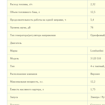
Расход топлива, л/ч
2,32
Объем топливного бака, л
12,5
Продолжительность работы на одной заправке, ч
5,4
Уровень шума, дБ
76
Тип генератора/регулятора напряжения
Однофазный,
Двигатель
Марка
Lombardini
Модель
3 LD 510
Тип
4-х тактный
Расположение клапанов
Верхнее
Максимальная мощность, л.с.
12,2
Ёмкость масляного картера, л
1,75
Запуск
Электро / Р
Топливо
Сезонное ди