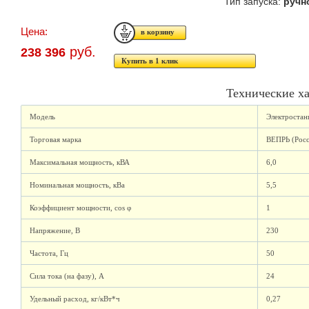
Тип запуска:
ручн
Цена:
руб.
238 396
Купить в 1 клик
Технические х
Модель
Электроста
Торговая марка
ВЕПРЬ (Росс
Максимальная мощность, кВА
6,0
Номинальная мощность, кВа
5,5
Коэффициент мощности, cos φ
1
Напряжение, В
230
Частота, Гц
50
Сила тока (на фазу), А
24
Удельный расход, кг/кВт*ч
0,27