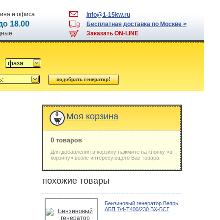
ина и офиса:
info@1-15kw.ru
 до 18.00
Бесплатная доставка по Москве >
одные
Заказать ON-LINE
фаза:
ь:
0
Моя корзина
0 товаров
Для добавления в корзину нажмите на кнопку «в
корзину» возле интересующего Вас товара.
похожие товары
Бензиновый генератор Вепрь
АБП 7/4-T400/230 ВX-БСГ