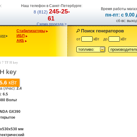
:
Наш телефон в Санкт-Петербурге:
Время работы магаз
245-25-
8 (812)
пн-пт: с 9.00
61
сб-вс: вых
Схема проезда >
Поиск генераторов
Стабилизаторы
ции
ИБП
от
кВт
до
кВт
АКБ
топливо:
производител
G 7 TF H key
H key
5.6
кВт
а (л/час):
2.4
):
6.5
380 Вольт
NDA GX390
открытое
0x530x530 мм
лектрический