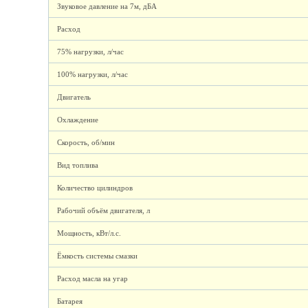
Звуковое давление на 7м, дБА
Расход
75% нагрузки, л/час
100% нагрузки, л/час
Двигатель
Охлаждение
Скорость, об/мин
Вид топлива
Количество цилиндров
Рабочий объём двигателя, л
Мощность, кВт/л.с.
Ёмкость системы смазки
Расход масла на угар
Батарея