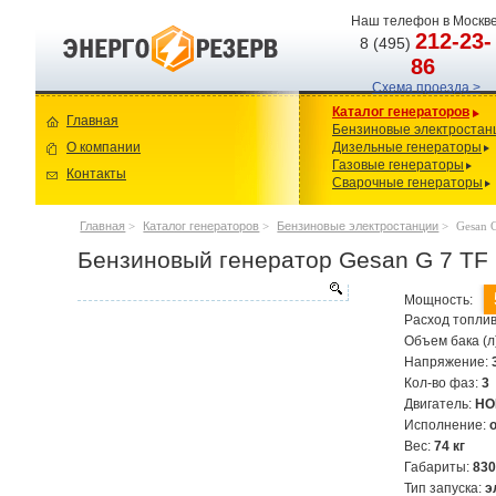
Наш телефон в Москве
212-23-
8 (495)
86
Схема проезда >
Каталог генераторов
Главная
Бензиновые электростан
О компании
Дизельные генераторы
Газовые генераторы
Контакты
Сварочные генераторы
Главная
>
Каталог генераторов
>
Бензиновые электростанции
>
Gesan 
Бензиновый генератор Gesan G 7 TF 
Мощность:
Расход топлив
Объем бака (л
Напряжение:
Кол-во фаз:
3
Двигатель:
HO
Исполнение:
Вес:
74 кг
Габариты:
83
Тип запуска:
э