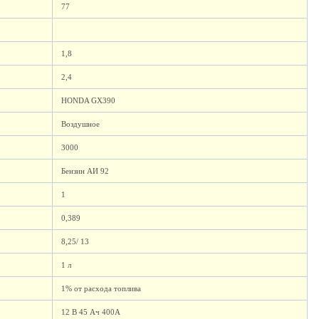
77
1,8
2,4
HONDA GX390
Воздушное
3000
Бензин АИ 92
1
0,389
8,25/ 13
1 л
1% от расхода топлива
12 В 45 Ач 400А