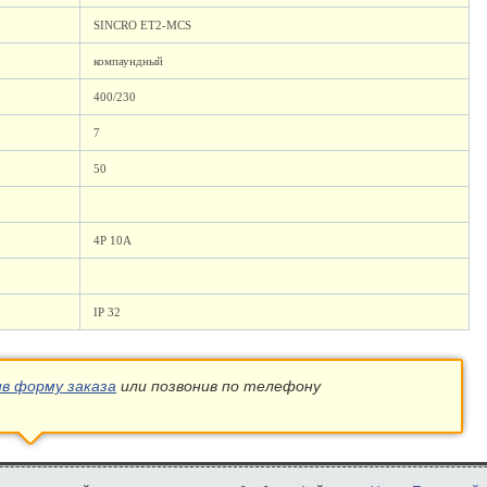
SINCRO ET2-MCS
компаундный
400/230
7
50
4P 10A
IP 32
ив форму заказа
или позвонив по телефону