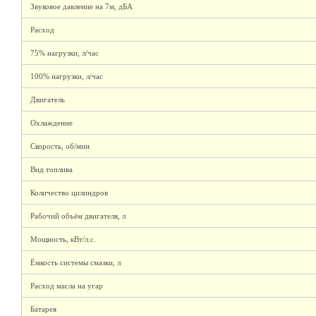
Звуковое давление на 7м, дБА
Расход
75% нагрузки, л/час
100% нагрузки, л/час
Двигатель
Охлаждение
Скорость, об/мин
Вид топлива
Количество цилиндров
Рабочий объём двигателя, л
Мощность, кВт/л.с.
Ёмкость системы смазки, л
Расход масла на угар
Батарея