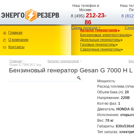
Наш телефон в
Наш тел
Москве:
Пе
212-23-
8 (495)
8 (81
86
Схема проезда >
Схем
Каталог генераторов
Главная
Бензиновые электростанции
О компании
Дизельные генераторы
Газовые генераторы
Контакты
Сварочные генераторы
Главная
>
Каталог генераторов
>
Бен
Gesan G 7000 H L key
Бензиновый генератор Gesan G 7000 H L
Мощность:
Расход топлива (л/ча
Объем бака (л):
20
Напряжение:
220В
Кол-во фаз:
1
Двигатель:
HONDA G
Исполнение:
открыт
Вес:
70 кг
Габариты:
830x530x
Тип запуска:
электри