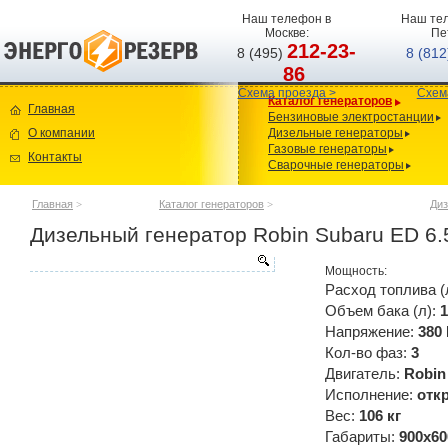
Наш телефон в
Наш тел
Москве:
Пе
212-23-
8 (495)
8 (81
86
Схема проезда >
Схем
Каталог генераторов
Главная
Бензиновые электростанции
О компании
Дизельные генераторы
Газовые генераторы
Контакты
Сварочные генераторы
Главная
>
Каталог генераторов
>
Диз
Дизельный генератор Robin Subaru ED 6.
Мощность:
Расход топлива (
Объем бака (л):
1
Напряжение:
380
Кол-во фаз:
3
Двигатель:
Robin
Исполнение:
отк
Вес:
106 кг
Габариты:
900x60