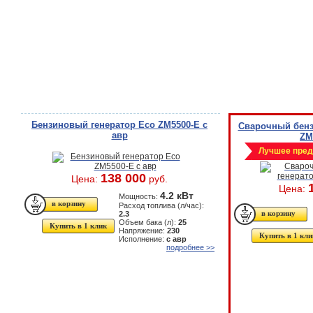
Бензиновый генератор Eco ZM5500-E с
Сварочный бенз
авр
ZM
Лучшее пред
138 000
Цена:
руб.
Цена:
4.2 кВт
Мощность:
Расход топлива (л/час):
2.3
Объем бака (л):
25
Купить в 1 клик
Напряжение:
230
Купить в 1 кли
Исполнение:
с авр
подробнее >>