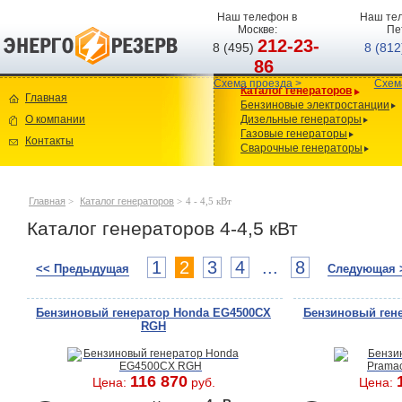
Наш телефон в
Наш тел
Москве:
Пе
212-23-
8 (495)
8 (81
86
Схема проезда >
Схем
Каталог генераторов
Главная
Бензиновые электростанции
О компании
Дизельные генераторы
Газовые генераторы
Контакты
Сварочные генераторы
Главная
>
Каталог генераторов
>
4 - 4,5 кВт
Каталог генераторов 4-4,5 кВт
1
2
3
4
...
8
<< Предыдущая
Следующая 
Бензиновый генератор Honda EG4500CX
Бензиновый гене
RGH
116 870
Цена:
руб.
Цена: