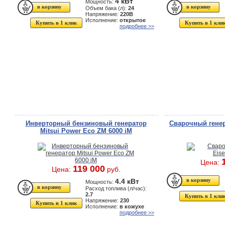
4 кВт
Мощность:
Объем бака (л):
24
Напряжение:
220В
Исполнение:
открытое
Купить в 1 клик
Купить в 1 кли
подробнее >>
Инверторный бензиновый генератор
Сварочный генер
Mitsui Power Eco ZM 6000 iM
Цена:
119 000
Цена:
руб.
4.4 кВт
Мощность:
Расход топлива (л/час):
2.7
Купить в 1 кли
Напряжение:
230
Купить в 1 клик
Исполнение:
в кожухе
подробнее >>