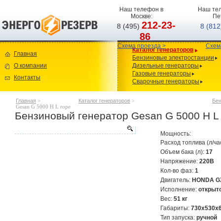
Наш телефон в
Наш тел
Москве:
Пе
212-23-
8 (495)
8 (81
86
Схема проезда >
Схем
Каталог генераторов
Главная
Бензиновые электростанции
О компании
Дизельные генераторы
Газовые генераторы
Контакты
Сварочные генераторы
Главная
>
Каталог генераторов
>
Бен
Gesan G 5000 H L rope
Бензиновый генератор Gesan G 5000 H L 
Мощность:
Расход топлива (л/ча
Объем бака (л):
17
Напряжение:
220В
Кол-во фаз:
1
Двигатель:
HONDA G
Исполнение:
открыт
Вес:
51 кг
Габариты:
730x530x
Тип запуска:
ручной