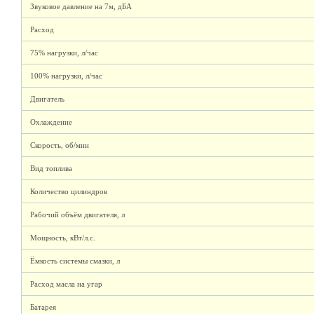
Звуковое давление на 7м, дБА
Расход
75% нагрузки, л/час
100% нагрузки, л/час
Двигатель
Охлаждение
Скорость, об/мин
Вид топлива
Количество цилиндров
Рабочий объём двигателя, л
Мощность, кВт/л.с.
Ёмкость системы смазки, л
Расход масла на угар
Батарея