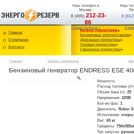
Наш телефон в
Наш тел
Москве:
Пе
212-23-
8 (495)
8 (81
86
Схема проезда >
Схем
Каталог генераторов
Главная
Бензиновые электростанции
О компании
Дизельные генераторы
Газовые генераторы
Контакты
Сварочные генераторы
Главная
>
Каталог генераторов
>
Бен
Бензиновый генератор ENDRESS ESE 40
Мощность:
Расход топлива (л/
Объем бака (л):
25
Напряжение:
220В
Кол-во фаз:
1
Двигатель:
Robin 
Исполнение:
откры
Вес:
65 кг
Габариты:
750x585x
Тип запуска:
ручно