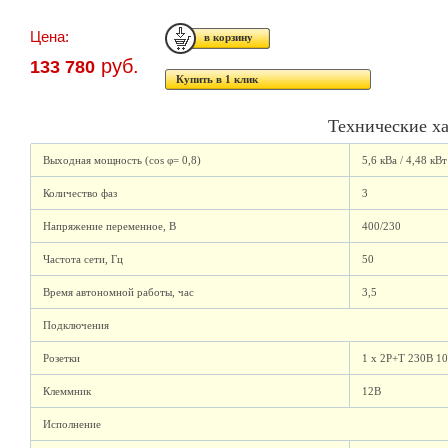
Цена:
руб.
133 780
Купить в 1 клик
Технические х
Выходная мощность (cos φ= 0,8)
5,6 кВа / 4,48 кВт
Количество фаз
3
Напряжение переменное, В
400/230
Частота сети, Гц
50
Время автономной работы, час
3,5
Подключения
Розетки
1 x 2P+T 230В 1
Клеммник
12В
Исполнение