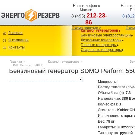
Наш телефон в
Наш тел
Москве:
Пе
212-23-
8 (495)
8 (81
86
Схема проезда >
Схем
Каталог генераторов
Главная
Бензиновые электростанции
О компании
Дизельные генераторы
Газовые генераторы
Контакты
Сварочные генераторы
Главная
>
Каталог генераторов
>
Бен
SDMO Perform 5500 T
Бензиновый генератор SDMO Perform 55
Мощность:
Расход топлива (л/ча
Объем бака (л):
7.3
Напряжение:
380 Во
Кол-во фаз:
3
Двигатель:
Kohler O
Исполнение:
открыт
Вес:
78 кг
Габариты:
810х555х
Тип запуска:
ручной