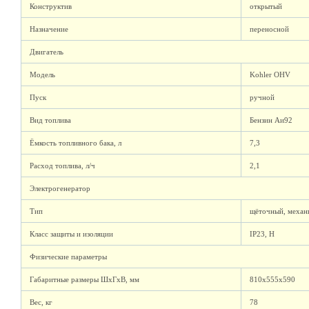
Конструктив
открытый
Назначение
переносной
Двигатель
Модель
Kohler OHV
Пуск
ручной
Вид топлива
Бензин Аи92
Ёмкость топливного бака, л
7,3
Расход топлива, л/ч
2,1
Электрогенератор
Тип
щёточный, механ
Класс защиты и изоляции
IP23, H
Физические параметры
Габаритные размеры ШхГхВ, мм
810х555х590
Вес, кг
78