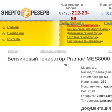
Наш телефон в
Наш тел
Москве:
Пе
212-23-
8 (495)
8 (81
86
Схема проезда >
Схем
Каталог генераторов
Главная
Бензиновые электростанции
О компании
Дизельные генераторы
Газовые генераторы
Контакты
Сварочные генераторы
Главная
>
Каталог генераторов
>
Бен
Бензиновый генератор Pramac MES8000
Мощность:
Расход топлива (л/ча
Объем бака (л):
6.1
Напряжение:
230
Исполнение:
открыт
Вес:
75 кг
Габариты:
750х543х
Тип запуска:
электри
Документация