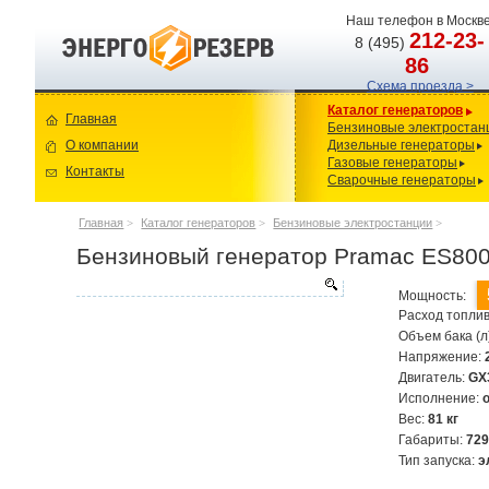
Наш телефон в Москве
212-23-
8 (495)
86
Схема проезда >
Каталог генераторов
Главная
Бензиновые электростан
О компании
Дизельные генераторы
Газовые генераторы
Контакты
Сварочные генераторы
Главная
>
Каталог генераторов
>
Бензиновые электростанции
>
Бензиновый генератор Pramac ES80
Мощность:
Расход топлив
Объем бака (л
Напряжение:
Двигатель:
GX
Исполнение:
Вес:
81 кг
Габариты:
72
Тип запуска:
э