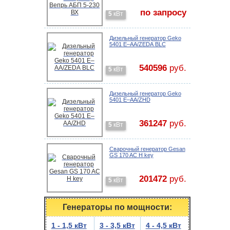
по запросу
5
кВт
Дизельный генератор Geko
5401 E–AA/ZEDА BLC
540596
руб.
5
кВт
Дизельный генератор Geko
5401 E–AA/ZHD
361247
руб.
5
кВт
Cварочный генератор Gesan
GS 170 AC H key
201472
руб.
5
кВт
Генераторы по мощности:
1 - 1,5 кВт
3 - 3,5 кВт
4 - 4,5 кВт