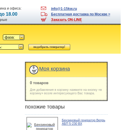
ина и офиса:
info@1-15kw.ru
 до 18.00
Бесплатная доставка по Москве >
одные
Заказать ON-LINE
фаза:
ь:
0
Моя корзина
0 товаров
Для добавления в корзину нажмите на кнопку «в
корзину» возле интересующего Вас товара.
похожие товары
Бензиновый генератор Вепрь
АБП 5-230 ВХ