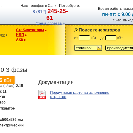
:
Наш телефон в Санкт-Петербурге:
Время работы магаз
245-25-
8 (812)
пн-пт: с 9.00
61
сб-вс: вых
Схема проезда >
Поиск генераторов
Стабилизаторы
ции
ИБП
от
кВт
до
кВт
АКБ
топливо:
производител
00 3 фазы
5
кВт
Документация
а (л/час):
2.15
):
11
Продуктовая карточка исполнение
открытое
230
390
открытое
9х500х536 мм
лектрический