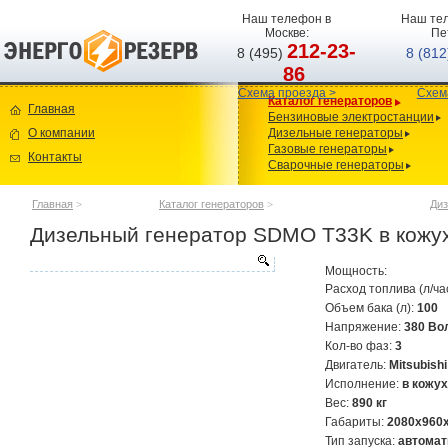
Наш телефон в
Наш тел
Москве:
Пе
212-23-
8 (495)
8 (81
86
Схема проезда >
Схем
Каталог генераторов
Главная
Бензиновые электростанции
О компании
Дизельные генераторы
Газовые генераторы
Контакты
Сварочные генераторы
Главная
>
Каталог генераторов
>
Диз
Дизельный генератор SDMO T33K в кожу
Мощность:
Расход топлива (л/ча
Объем бака (л):
100
Напряжение:
380 Во
Кол-во фаз:
3
Двигатель:
Mitsubish
Исполнение:
в кожу
Вес:
890 кг
Габариты:
2080х960
Тип запуска:
автомат