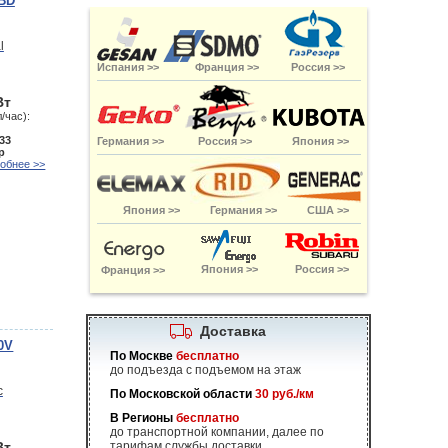
4BD
Испания >>
Франция >>
Россия >>
Вт
/час):
33
Германия >>
Россия >>
Япония >>
р
обнее >>
Япония >>
Германия >>
США >>
Япония >>
Россия >>
Франция >>
Доставка
0V
По Москве
бесплатно
до подъезда с подъемом на этаж
По Московской области
30 руб./км
В Регионы
бесплатно
до транспортной компании, далее по
Вт
тарифам службы доставки.