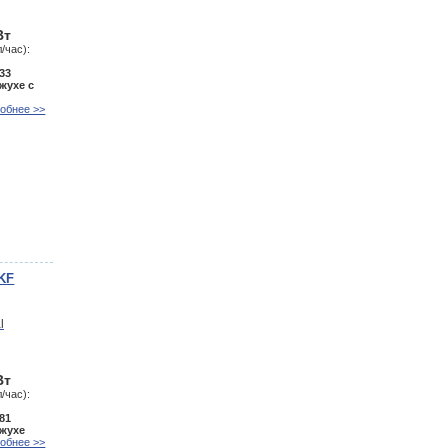
Вт
/час):
33
жухе с
обнее >>
KF
Вт
/час):
81
ожухе
обнее >>