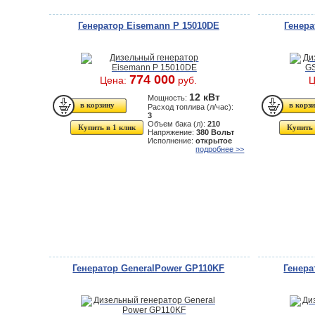
Генератор Eisemann P 15010DE
Генер
774 000
Цена:
руб.
Ц
12 кВт
Мощность:
Расход топлива (л/час):
3
Объем бака (л):
210
Купить в 1 клик
Купить 
Напряжение:
380 Вольт
Исполнение:
открытое
подробнее >>
Генератор GeneralPower GP110KF
Генера