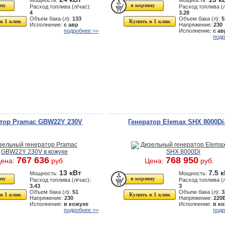
Мощность:
Мощность:
Расход топлива (л/час):
Расход топлива (л
4
3.28
Объем бака (л):
133
Объем бака (л):
5
в 1 клик
Купить в 1 клик
Исполнение:
с авр
Напряжение:
230
подробнее >>
Исполнение:
с ав
подр
атор Pramac GBW22Y 230V
Генератор Elemax SHX 8000Di
767 636
768 950
ена:
руб.
Цена:
руб.
13 кВт
7.5 
Мощность:
Мощность:
Расход топлива (л/час):
Расход топлива (л
3.43
3
Объем бака (л):
51
Объем бака (л):
3
в 1 клик
Купить в 1 клик
Напряжение:
230
Напряжение:
220
Исполнение:
в кожухе
Исполнение:
в к
подробнее >>
подр