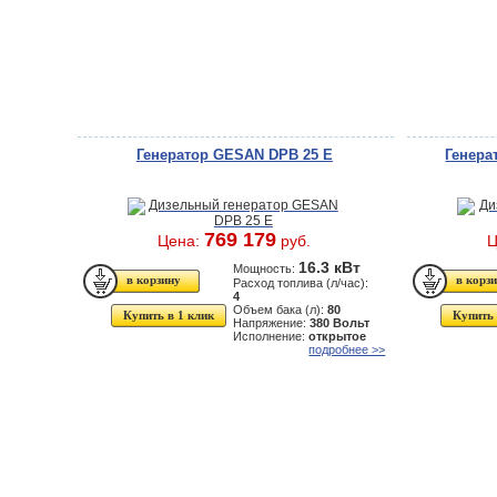
Генератор GESAN DPB 25 E
Генера
769 179
Цена:
руб.
Ц
16.3 кВт
Мощность:
Расход топлива (л/час):
4
Объем бака (л):
80
Купить в 1 клик
Купить 
Напряжение:
380 Вольт
Исполнение:
открытое
подробнее >>