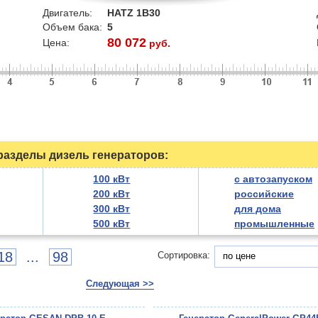
Двигатель:
HATZ 1B30
Объем бака:
5
80 072
Цена:
руб.
азделы дизель генераторов:
100 кВт
с автозапуском
200 кВт
российские
300 кВт
для дома
500 кВт
промышленные
18
...
98
Сортировка:
по цене
Следующая >>