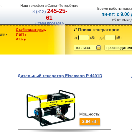
:
Наш телефон в Санкт-Петербурге:
Время работы магаз
245-25-
8 (812)
пн-пт: с 9.00
61
сб-вс: вых
Схема проезда >
Поиск генераторов
Стабилизаторы
ции
ИБП
от
кВт
до
кВт
АКБ
топливо:
производител
Дизельный генератор Eisemann P 4401D
Мощность:
2.64
кВт