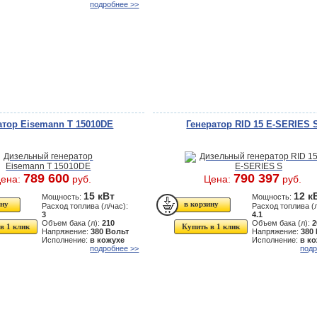
подробнее >>
атор Eisemann T 15010DE
Генератор RID 15 E-SERIES 
789 600
790 397
ена:
руб.
Цена:
руб.
15 кВт
12 к
Мощность:
Мощность:
Расход топлива (л/час):
Расход топлива (л
3
4.1
Объем бака (л):
210
Объем бака (л):
2
в 1 клик
Купить в 1 клик
Напряжение:
380 Вольт
Напряжение:
380
Исполнение:
в кожухе
Исполнение:
в к
подробнее >>
подр