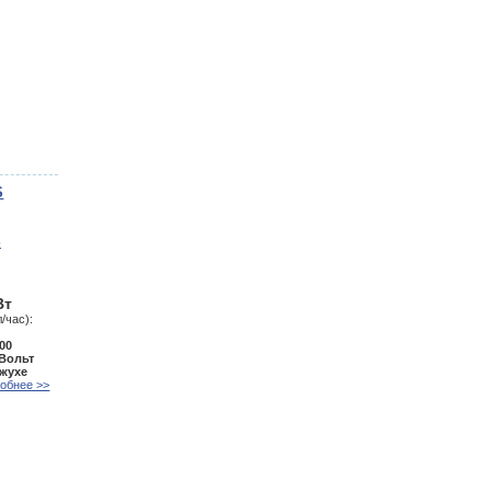
S
Вт
/час):
00
 Вольт
ожухе
обнее >>