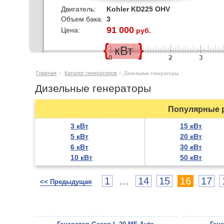
Двигатель:
Kohler KD225 OHV
Объем бака:
3
91 000
Цена:
руб.
кВт
Главная
>
Каталог генераторов
>
Дизельные генераторы
Дизельные генераторы
Популярные р
3 кВт
15 кВт
5 кВт
20 кВт
6 кВт
30 кВт
10 кВт
50 кВт
1
...
14
15
16
17
<< Предыдущая