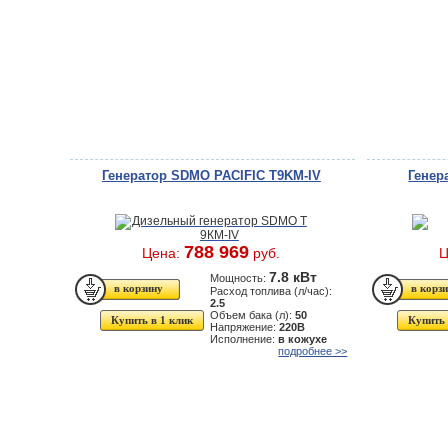
Генератор SDMO PACIFIC T9KМ-IV
Генер
788 969
Цена:
руб.
Ц
7.8 кВт
Мощность:
Расход топлива (л/час):
2.5
Объем бака (л):
50
Купить в 1 клик
Купить 
Напряжение:
220В
Исполнение:
в кожухе
подробнее >>