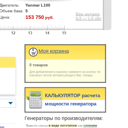
Двигатель:
Yanmar L100
Объем бака:
5
Все модели
153 750
Цена:
руб.
0.5
—
1.5
кВт
0
Моя корзина
0 товаров
Для добавления в корзину нажмите на кнопку «в
корзину» возле интересующего Вас товара.
КАЛЬКУЛЯТОР расчета
мощности генератора
Генераторы по производителям:
Вывести список
в виде логотипов
или
словами