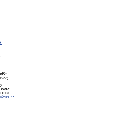
Y
 кВт
/час):
0
 Вольт
рытое
обнее >>