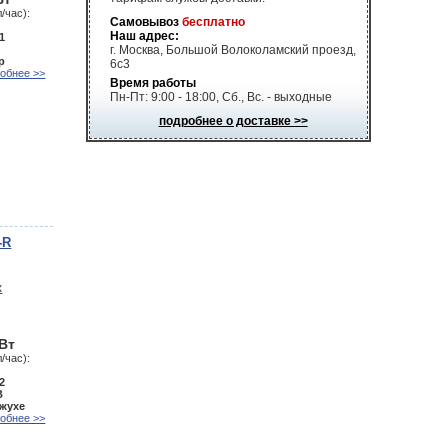
/час):
Самовывоз
бесплатно
Наш адрес:
1
г. Москва, Большой Волоколамский проезд,
р
6с3
обнее >>
Время работы
Пн-Пт: 9:00 - 18:00, Сб., Вс. - выходные
подробнее о доставке >>
-R
кВт
/час):
2
В
ожухе
обнее >>