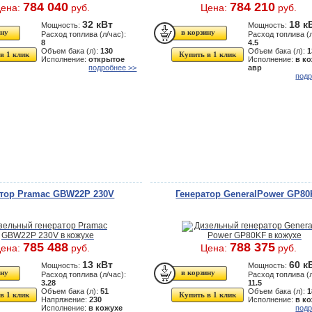
784 040
784 210
ена:
руб.
Цена:
руб.
32 кВт
18 к
Мощность:
Мощность:
Расход топлива (л/час):
Расход топлива (л
8
4.5
Объем бака (л):
130
Объем бака (л):
1
в 1 клик
Купить в 1 клик
Исполнение:
открытое
Исполнение:
в ко
подробнее >>
авр
подр
атор Pramac GBW22P 230V
Генератор GeneralPower GP80
785 488
788 375
ена:
руб.
Цена:
руб.
13 кВт
60 к
Мощность:
Мощность:
Расход топлива (л/час):
Расход топлива (л
3.28
11.5
Объем бака (л):
51
Объем бака (л):
1
в 1 клик
Купить в 1 клик
Напряжение:
230
Исполнение:
в к
Исполнение:
в кожухе
подр