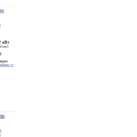
0V
2 кВт
/час):
1
ожухе
обнее >>
5BD