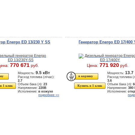
тор Energo ED 13/230 Y SS
Генератор Energo ED 17/400 
770 671
771 920
ена:
руб.
Цена:
руб.
9.5 кВт
13.7
Мощность:
Мощность:
Расход топлива (л/час):
Расход топлива (л
2.7
3.6
Объем бака (л):
23
Объем бака (л):
6
в 1 клик
Купить в 1 клик
Напряжение:
220В
Напряжение:
380
Исполнение:
в кожухе
Исполнение:
отк
подробнее >>
подр