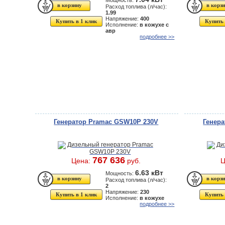
Мощность:
Расход топлива (л/час):
1.99
Напряжение:
400
Купить в 1 клик
Купить 
Исполнение:
в кожухе с
авр
подробнее >>
Генератор Pramac GSW10P 230V
Генер
767 636
Цена:
руб.
Ц
6.63 кВт
Мощность:
Расход топлива (л/час):
2
Напряжение:
230
Купить в 1 клик
Купить 
Исполнение:
в кожухе
подробнее >>