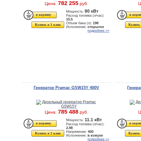
782 255
Цена:
руб.
Ц
80 кВт
Мощность:
Расход топлива (л/час):
15.5
Объем бака (л):
198
Купить в 1 клик
Купить 
Исполнение:
открытое
подробнее >>
Генератор Pramac GSW15Y 400V
Генер
785 488
Цена:
руб.
Ц
11.1 кВт
Мощность:
Расход топлива (л/час):
2.98
Напряжение:
400
Купить в 1 клик
Купить 
Исполнение:
в кожухе
подробнее >>