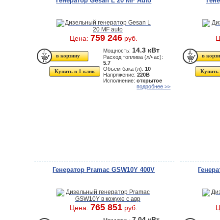
Генератор Gesan L 20 MF Auto
Ген
759 246
Цена:
руб.
Ц
14.3 кВт
Мощность:
Расход топлива (л/час):
5.7
Объем бака (л):
10
Купить в 1 клик
Купить 
Напряжение:
220В
Исполнение:
открытое
подробнее >>
Генератор Pramac GSW10Y 400V
Генера
765 851
Цена:
руб.
Ц
7.04 кВт