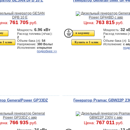
ератор GESAN DPB 10 E
Генератор GeneralPower GP4
761 705
763 815
ена:
руб.
Цена:
руб.
6.96 кВт
32 к
Мощность:
Мощность:
Расход топлива (л/час):
Расход топлива (л
2
7
Объем бака (л):
54
Объем бака (л):
1
в 1 клик
Купить в 1 клик
Напряжение:
380 Вольт
Исполнение:
с ав
Исполнение:
открытое
подр
подробнее >>
тор GeneralPower GP33DZ
Генератор Pramac GBW22P 23
766 935
767 011
ена:
руб.
Цена:
руб.
24 кВт
13 к