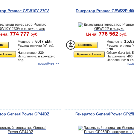
атор Pramac GSW10Y 230V
Генератор Pramac GBW22P 40
774 777
776 562
ена:
руб.
Цена:
руб.
6.47 кВт
15.8
Мощность:
Мощность:
Расход топлива (л/час):
Расход топлива (л
2
3.98
Напряжение:
230
Объем бака (л):
5
в 1 клик
Купить в 1 клик
Исполнение:
в кожухе с
Напряжение:
400
авр
Исполнение:
в к
подробнее >>
подр
тор GeneralPower GP44DZ
Генератор GeneralPower GP2