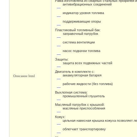
Рама изготовлена из сварных стальных профилей и 
антивибрационных соединений
индикатор уровня топлива
поддерживающие опоры
Пластиковый топливный бак:
заправочный патрубок
система вентиляции
насос подкачки топлива
Защиты:
защита всех подвижных частей
Двигатель в комплекте с:
аккамуляторная батарея
Описание html
рабочие жидкости (без топлива)
Выхлопная система:
промышленный глушитель
Масляный патрубок с крышкой:
масляные приспособления
Кожух:
цельная навесная крышка кожуха позволяет ле
облегчает транспортировку