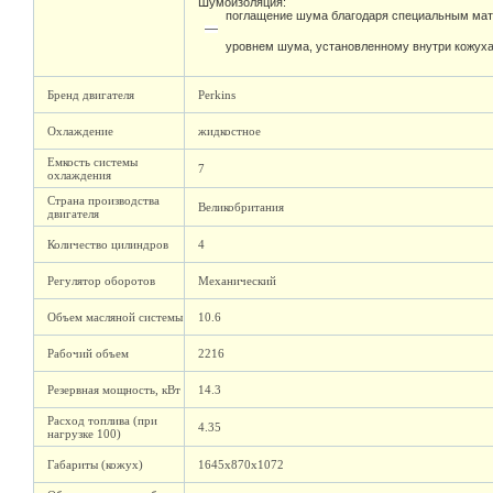
Шумоизоляция:
поглащение шума благодаря специальным мат
уровнем шума, установленному внутри кожух
Бренд двигателя
Perkins
Охлаждение
жидкостное
Емкость системы
7
охлаждения
Страна производства
Великобритания
двигателя
Количество цилиндров
4
Регулятор оборотов
Механический
Объем масляной системы
10.6
Рабочий объем
2216
Резервная мощность, кВт
14.3
Расход топлива (при
4.35
нагрузке 100)
Габариты (кожух)
1645х870х1072