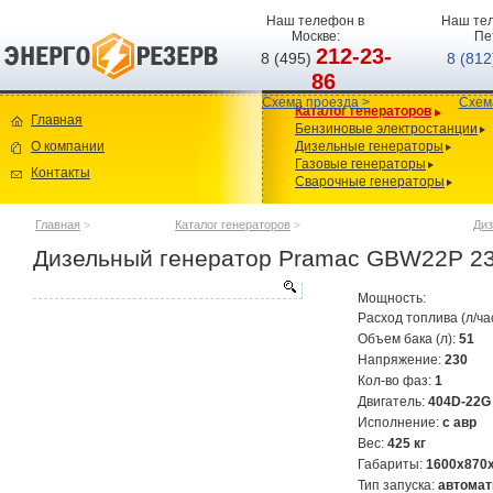
Наш телефон в
Наш тел
Москве:
Пе
212-23-
8 (495)
8 (81
86
Схема проезда >
Схем
Каталог генераторов
Главная
Бензиновые электростанции
О компании
Дизельные генераторы
Газовые генераторы
Контакты
Сварочные генераторы
Главная
>
Каталог генераторов
>
Диз
Дизельный генератор Pramac GBW22P 23
Мощность:
Расход топлива (л/ча
Объем бака (л):
51
Напряжение:
230
Кол-во фаз:
1
Двигатель:
404D-22G
Исполнение:
с авр
Вес:
425 кг
Габариты:
1600х870
Тип запуска:
автомат