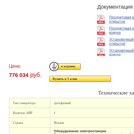
Документация
Продуктовая 
открытое
Продуктовая к
кожухе
Установочный
открытое
Установочный
кожухе
Цена:
руб.
776 034
Купить в 1 клик
Технические х
Тип генератора
трехфазный
Наличие АВР
1
Страна
Италия
Оборудование электростанции