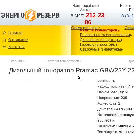
Наш телефон в
Наш тел
Москве:
Пе
212-23-
8 (495)
8 (81
86
Схема проезда >
Схем
Каталог генераторов
Главная
Бензиновые электростанции
О компании
Дизельные генераторы
Газовые генераторы
Контакты
Сварочные генераторы
Главная
>
Каталог генераторов
>
Диз
Дизельный генератор Pramac GBW22Y 23
Мощность:
Расход топлива (л/ча
Объем бака (л):
51
Напряжение:
230
Кол-во фаз:
1
Двигатель:
4TNV88-
Исполнение:
в кожу
Вес:
507 кг
Габариты:
1600х870
Тип запуска:
электри