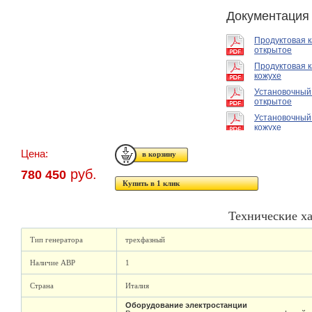
Документация
Продуктовая 
открытое
Продуктовая к
кожухе
Установочный
открытое
Установочный
кожухе
Цена:
руб.
780 450
Купить в 1 клик
Технические х
Тип генератора
трехфазный
Наличие АВР
1
Страна
Италия
Оборудование электростанции