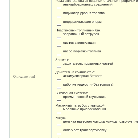
Рама изготовлена из сварных стальных профилей и 
антивибрационных соединений
индикатор уровня топлива
поддерживающие опоры
Пластиковый топливный бак:
заправочный патрубок
система вентиляции
насос подкачки топлива
Защиты:
защита всех подвижных частей
Двигатель в комплекте с:
аккамуляторная батарея
Описание html
рабочие жидкости (без топлива)
Выхлопная система:
промышленный глушитель
Масляный патрубок с крышкой:
масляные приспособления
Кожух:
цельная навесная крышка кожуха позволяет ле
облегчает транспортировку