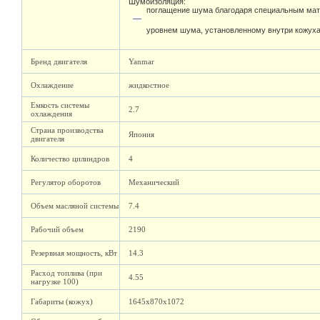
Шумоизоляция:
поглащение шума благодаря специальным мат
уровнем шума, установленному внутри кожух
Бренд двигателя
Yanmar
Охлаждение
жидкостное
Емкость системы
2.7
охлаждения
Страна производства
Япония
двигателя
Количество цилиндров
4
Регулятор оборотов
Механический
Объем масляной системы
7.4
Рабочий объем
2190
Резервная мощность, кВт
14.3
Расход топлива (при
4.55
нагрузке 100)
Габариты (кожух)
1645х870х1072