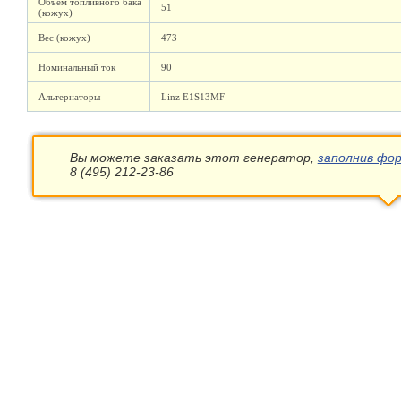
Объем топливного бака
51
(кожух)
Вес (кожух)
473
Номинальный ток
90
Альтернаторы
Linz E1S13MF
Вы можете заказать этот генератор,
заполнив фор
8 (495) 212-23-86