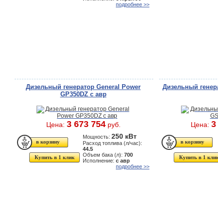
подробнее >>
Дизельный генератор General Power
Дизельный генер
GP350DZ с авр
3 673 754
3
Цена:
руб.
Цена:
250 кВт
Мощность:
Расход топлива (л/час):
44.5
Объем бака (л):
700
Купить в 1 клик
Купить в 1 кли
Исполнение:
с авр
подробнее >>