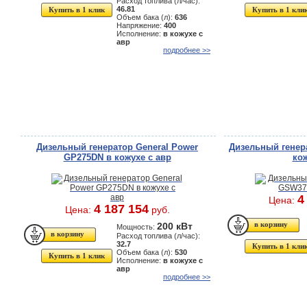
Расход топлива (л/час):
46.81
Купить в 1 клик
Купить в 1 кли
Объем бака (л):
636
Напряжение:
400
Исполнение:
в кожухе с
авр
подробнее >>
Дизельный генератор General Power
Дизельный генер
GP275DN в кожухе с авр
кож
4
Цена:
4 187 154
Цена:
руб.
200 кВт
Мощность:
Расход топлива (л/час):
32.7
Купить в 1 кли
Объем бака (л):
530
Купить в 1 клик
Исполнение:
в кожухе с
авр
подробнее >>