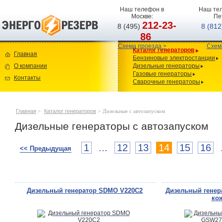
Наш телефон в
Наш тел
Москве:
Пе
212-23-
8 (495)
8 (81
86
Схема проезда >
Схем
Каталог генераторов
Главная
Бензиновые электростанции
О компании
Дизельные генераторы
Газовые генераторы
Контакты
Сварочные генераторы
Главная
>
Каталог генераторов
>
Дизельные с автозапуском
Дизельные генераторы с автозапуском
1
...
12
13
14
15
16
<< Предыдущая
Дизельный генератор SDMO V220C2
Дизельный генер
кож