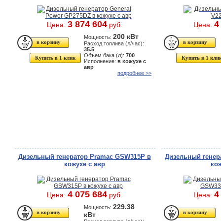
3 874 604
4
Цена:
руб.
Цена:
200 кВт
Мощность:
Расход топлива (л/час):
35.5
Объем бака (л):
700
Купить в 1 клик
Купить в 1 кли
Исполнение:
в кожухе с
авр
подробнее >>
Дизельный генератор Pramac GSW315P в
Дизельный генер
кожухе с авр
кож
4 075 684
4
Цена:
руб.
Цена:
229.38
Мощность:
кВт