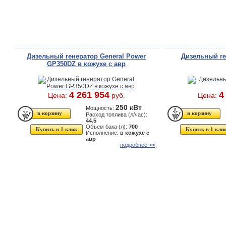
Дизельный генератор General Power
Дизельный г
GP350DZ в кожухе с авр
4 261 954
4
Цена:
руб.
Цена:
250 кВт
Мощность:
Расход топлива (л/час):
44.5
Объем бака (л):
700
Купить в 1 клик
Купить в 1 кли
Исполнение:
в кожухе с
авр
подробнее >>