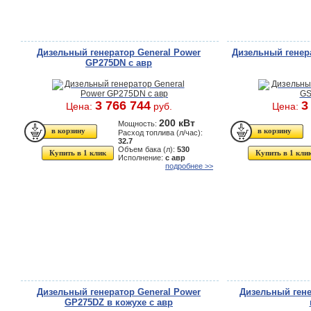
Дизельный генератор General Power
Дизельный генер
GP275DN с авр
3 766 744
3
Цена:
руб.
Цена:
200 кВт
Мощность:
Расход топлива (л/час):
32.7
Объем бака (л):
530
Купить в 1 клик
Купить в 1 кли
Исполнение:
с авр
подробнее >>
Дизельный генератор General Power
Дизельный ген
GP275DZ в кожухе с авр