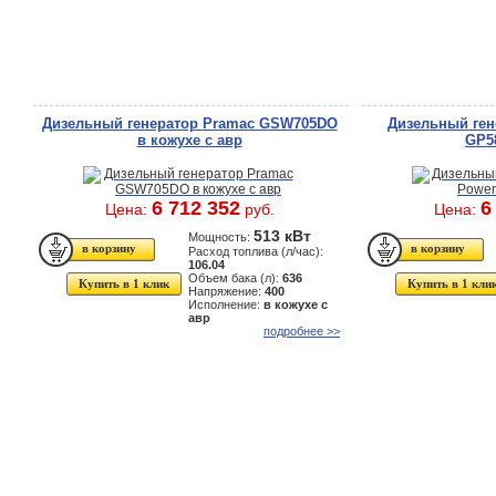
Дизельный генератор Pramac GSW705DO
Дизельный ген
в кожухе с авр
GP5
6 712 352
6
Цена:
руб.
Цена:
513 кВт
Мощность:
Расход топлива (л/час):
106.04
Объем бака (л):
636
Купить в 1 клик
Купить в 1 кли
Напряжение:
400
Исполнение:
в кожухе с
авр
подробнее >>