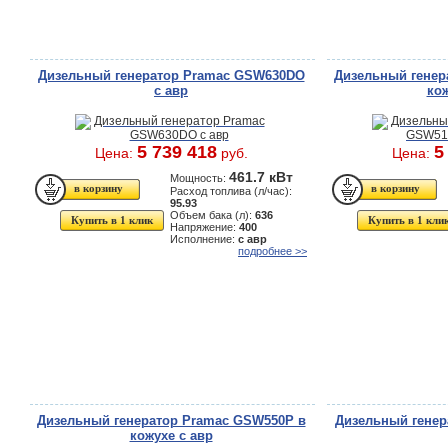
Дизельный генератор Pramac GSW630DO
Дизельный генер
с авр
кож
5 739 418
5
Цена:
руб.
Цена:
461.7 кВт
Мощность:
Расход топлива (л/час):
95.93
Объем бака (л):
636
Купить в 1 клик
Купить в 1 кли
Напряжение:
400
Исполнение:
с авр
подробнее >>
Дизельный генератор Pramac GSW550P в
Дизельный гене
кожухе с авр