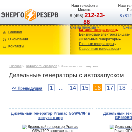
Наш телефон в
Наш тел
Москве:
Пе
212-23-
8 (495)
8 (81
86
Схема проезда >
Схем
Каталог генераторов
Главная
Бензиновые электростанции
О компании
Дизельные генераторы
Газовые генераторы
Контакты
Сварочные генераторы
Главная
>
Каталог генераторов
>
Дизельные с автозапуском
Дизельные генераторы с автозапуском
1
...
14
15
16
17
18
<< Предыдущая
Дизельный генератор Pramac GSW470P в
Дизельный ген
кожухе с авр
GP550BD 