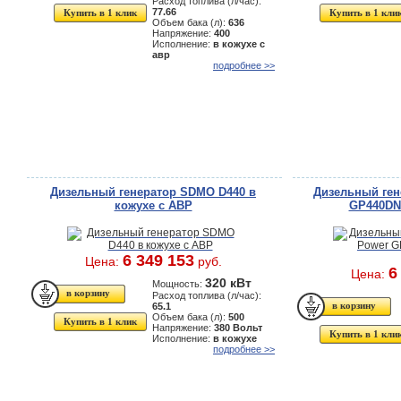
Расход топлива (л/час):
77.66
Купить в 1 клик
Купить в 1 кли
Объем бака (л):
636
Напряжение:
400
Исполнение:
в кожухе с
авр
подробнее >>
Дизельный генератор SDMO D440 в
Дизельный ген
кожухе с АВР
GP440DN 
6 349 153
Цена:
руб.
6
Цена:
320 кВт
Мощность:
Расход топлива (л/час):
65.1
Объем бака (л):
500
Купить в 1 клик
Напряжение:
380 Вольт
Купить в 1 кли
Исполнение:
в кожухе
подробнее >>