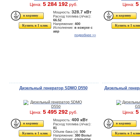
5 284 192
5
Цена:
руб.
Цена:
328.7 кВт
Мощность:
Расход топлива (л/час):
66.52
Напряжение:
400
Купить в 1 клик
Купить в 1 кли
Исполнение:
в кожухе с
авр
подробнее >>
Дизельный генератор SDMO D550
Дизельный генер
5 495 292
5
Цена:
руб.
Цена:
400 кВт
Мощность:
Расход топлива (л/час):
81
Объем бака (л):
500
Купить в 1 клик
Купить в 1 кли
Напряжение:
380 Вольт
Исполнение:
открытое