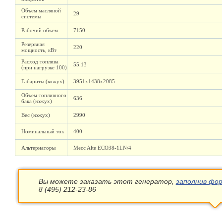
Объем масляной
29
системы
Рабочий объем
7150
Резервная
220
мощность, кВт
Расход топлива
55.13
(при нагрузке 100)
Габариты (кожух)
3951х1438х2085
Объем топливного
636
бака (кожух)
Вес (кожух)
2990
Номинальный ток
400
Альтернаторы
Mecc Alte ECO38-1LN/4
Вы можете заказать этот генератор,
заполнив фор
8 (495) 212-23-86