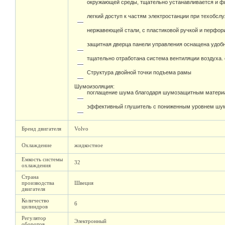
окружающей среды, тщательно устанавливается и фи
легкий доступ к частям электростанции при техобсл
нержавеющей стали, с пластиковой ручкой и перфо
защитная дверца панели управления оснащена удоб
тщательно отработана система вентиляции воздуха.
Структура двойной точки подъема рамы
Шумоизоляция:
поглащение шума благодаря шумозащитным материа
эффективный глушитель с пониженным уровнем шума
Бренд двигателя
Volvo
Охлаждение
жидкостное
Емкость системы
32
охлаждения
Страна
производства
Швеция
двигателя
Количество
6
цилиндров
Регулятор
Электронный
оборотов