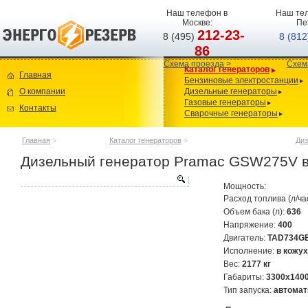
Наш телефон в
Наш тел
Москве:
Пе
212-23-
8 (495)
8 (81
86
Схема проезда >
Схем
Каталог генераторов
Главная
Бензиновые электростанции
О компании
Дизельные генераторы
Газовые генераторы
Контакты
Сварочные генераторы
Главная
>
Каталог генераторов
>
Диз
Дизельный генератор Pramac GSW275V в 
Мощность:
Расход топлива (л/ча
Объем бака (л):
636
Напряжение:
400
Двигатель:
TAD734G
Исполнение:
в кожух
Вес:
2177 кг
Габариты:
3300х140
Тип запуска:
автомат