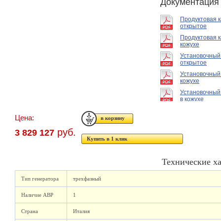
Документация
Продуктовая 
открытое
Продуктовая к
кожухе
Установочный
открытое
Установочный
кожухе
Установочный
в кожухе
Цена:
руб.
3 829 127
Купить в 1 клик
Технические х
Тип генератора
трехфазный
Наличие АВР
1
Страна
Италия