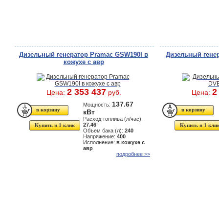
Дизельный генератор Pramac GSW190I в
Дизельный гене
кожухе с авр
2 353 437
2
Цена:
руб.
Цена:
137.67
Мощность:
кВт
Расход топлива (л/час):
27.46
Купить в 1 клик
Купить в 1 кли
Объем бака (л):
240
Напряжение:
400
Исполнение:
в кожухе с
авр
подробнее >>