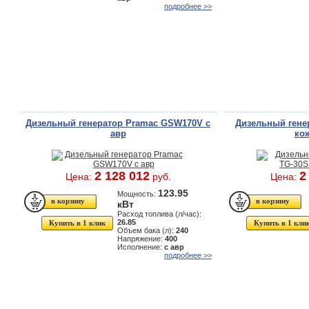
подробнее >>
Дизельный генератор Pramac GSW170V с
Дизельный гене
авр
кож
2 128 012
2
Цена:
руб.
Цена:
123.95
Мощность:
кВт
Расход топлива (л/час):
26.85
Купить в 1 клик
Купить в 1 кли
Объем бака (л):
240
Напряжение:
400
Исполнение:
с авр
подробнее >>