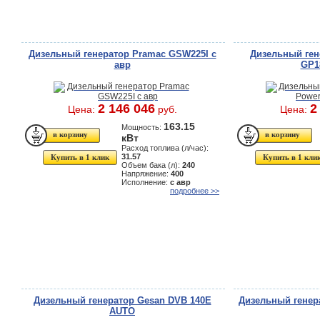
Дизельный генератор Pramac GSW225I с
Дизельный ген
авр
GP1
2 146 046
2
Цена:
руб.
Цена:
163.15
Мощность:
кВт
Расход топлива (л/час):
31.57
Купить в 1 клик
Купить в 1 кли
Объем бака (л):
240
Напряжение:
400
Исполнение:
с авр
подробнее >>
Дизельный генератор Gesan DVB 140E
Дизельный генер
AUTO