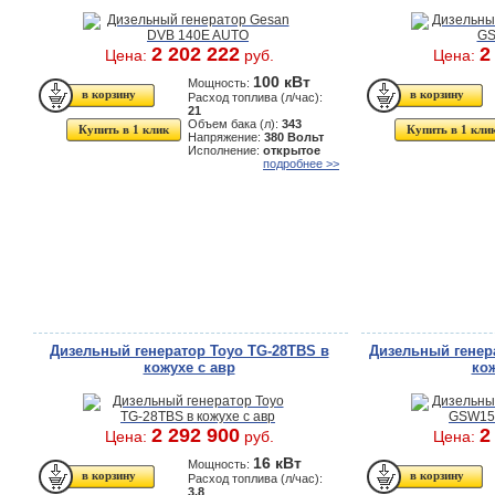
2 202 222
2
Цена:
руб.
Цена:
100 кВт
Мощность:
Расход топлива (л/час):
21
Объем бака (л):
343
Купить в 1 клик
Купить в 1 кли
Напряжение:
380 Вольт
Исполнение:
открытое
подробнее >>
Дизельный генератор Toyo TG-28TBS в
Дизельный генер
кожухе с авр
кож
2 292 900
2
Цена:
руб.
Цена:
16 кВт
Мощность:
Расход топлива (л/час):
3.8