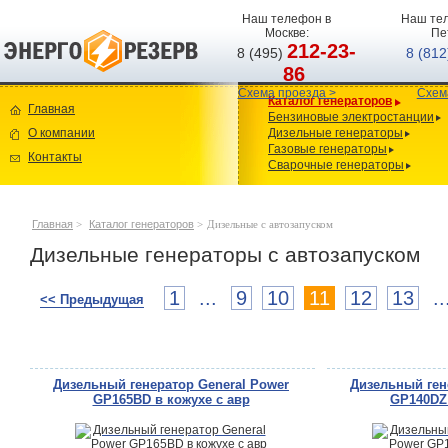
Наш телефон в
Наш тел
Москве:
Пе
212-23-
8 (495)
8 (81
86
Схема проезда >
Схем
Каталог генераторов
Главная
Бензиновые электростанции
О компании
Дизельные генераторы
Газовые генераторы
Контакты
Сварочные генераторы
Главная
>
Каталог генераторов
>
Дизельные с автозапуском
Дизельные генераторы с автозапуском
1
...
9
10
11
12
13
..
<< Предыдущая
Дизельный генератор General Power
Дизельный ген
GP165BD в кожухе с авр
GP140DZ 