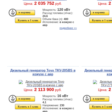
2 035 752
2
Цена:
руб.
Цена:
120 кВт
Мощность:
Расход топлива (л/час):
24.6
Объем бака (л):
400
Купить в 1 клик
Купить в 1 кли
Исполнение:
в кожухе с
авр
подробнее >>
Дизельный генератор Toyo TKV-20SBS в
Дизельный генер
кожухе с авр
кож
2 113 900
2
Цена:
руб.
Цена:
16 кВт
Мощность:
Расход топлива (л/час):
4.1
Напряжение:
230
Купить в 1 клик
Купить в 1 кли
Исполнение:
в кожухе с
авр