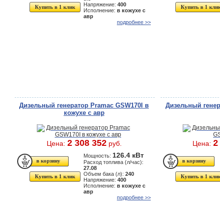
Напряжение:
400
Купить в 1 клик
Купить в 1 кли
Исполнение:
в кожухе с
авр
подробнее >>
Дизельный генератор Pramac GSW170I в
Дизельный генер
кожухе с авр
2 308 352
2
Цена:
руб.
Цена:
126.4 кВт
Мощность:
Расход топлива (л/час):
27.08
Объем бака (л):
240
Купить в 1 клик
Купить в 1 кли
Напряжение:
400
Исполнение:
в кожухе с
авр
подробнее >>