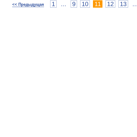
1
...
9
10
11
12
13
..
<< Предыдущая