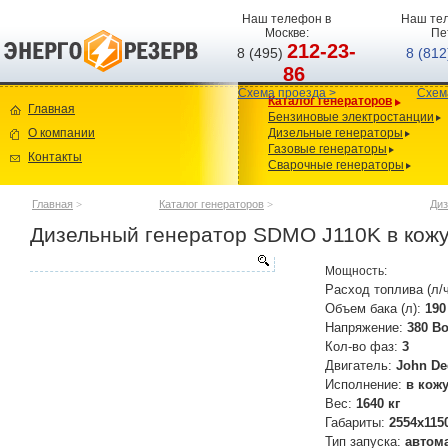
Наш телефон в
Наш тел
Москве:
Пе
212-23-
8 (495)
8 (81
86
Схема проезда >
Схем
Каталог генераторов
Главная
Бензиновые электростанции
О компании
Дизельные генераторы
Газовые генераторы
Контакты
Сварочные генераторы
Главная
>
Каталог генераторов
>
Диз
Дизельный генератор SDMO J110K в кож
Мощность:
Расход топлива (л/
Объем бака (л):
190
Напряжение:
380 В
Кол-во фаз:
3
Двигатель:
John De
Исполнение:
в кож
Вес:
1640 кг
Габариты:
2554х115
Тип запуска:
автом