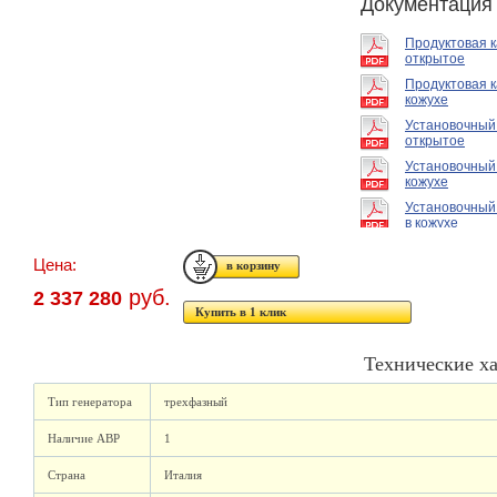
Документация
Продуктовая 
открытое
Продуктовая к
кожухе
Установочный
открытое
Установочный
кожухе
Установочный
в кожухе
Цена:
руб.
2 337 280
Купить в 1 клик
Технические х
Тип генератора
трехфазный
Наличие АВР
1
Страна
Италия