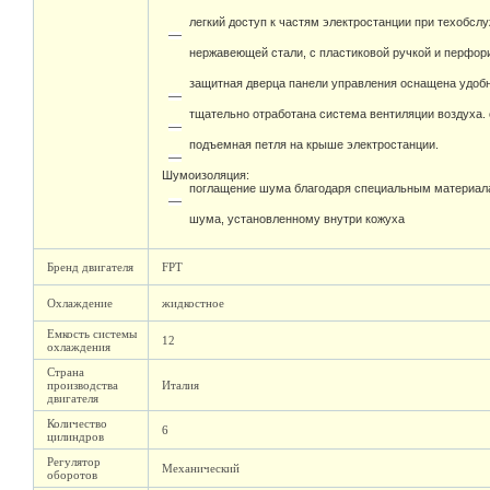
легкий доступ к частям электростанции при техобсл
нержавеющей стали, с пластиковой ручкой и перфо
защитная дверца панели управления оснащена удоб
тщательно отработана система вентиляции воздуха.
подъемная петля на крыше электростанции.
Шумоизоляция:
поглащение шума благодаря специальным материал
шума, установленному внутри кожуха
Бренд двигателя
FPT
Охлаждение
жидкостное
Емкость системы
12
охлаждения
Страна
производства
Италия
двигателя
Количество
6
цилиндров
Регулятор
Механический
оборотов