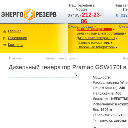
Наш телефон в
Наш тел
Москве:
Пе
212-23-
8 (495)
8 (81
86
Схема проезда >
Схем
Каталог генераторов
Главная
Бензиновые электростанции
О компании
Дизельные генераторы
Газовые генераторы
Контакты
Сварочные генераторы
Главная
>
Каталог генераторов
>
Диз
Дизельный генератор Pramac GSW170I в 
Мощность:
Расход топлива (л/ча
Объем бака (л):
240
Напряжение:
400
Двигатель:
NEF67TM
Исполнение:
в кожух
Вес:
1505 кг
Габариты:
2600х100
Тип запуска:
автомат