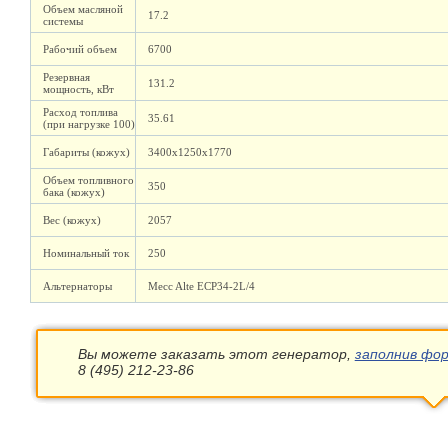
Объем масляной
17.2
системы
Рабочий объем
6700
Резервная
131.2
мощность, кВт
Расход топлива
35.61
(при нагрузке 100)
Габариты (кожух)
3400х1250х1770
Объем топливного
350
бака (кожух)
Вес (кожух)
2057
Номинальный ток
250
Альтернаторы
Mecc Alte ECP34-2L/4
Вы можете заказать этот генератор,
заполнив фор
8 (495) 212-23-86