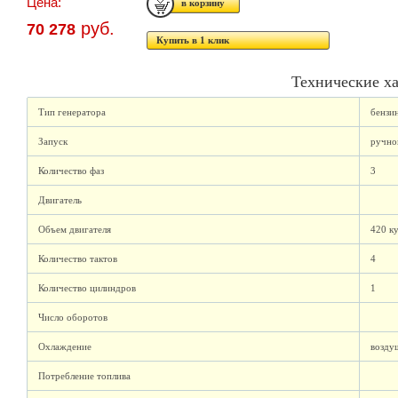
Цена:
руб.
70 278
Купить в 1 клик
Технические х
Тип генератора
бензи
Запуск
ручно
Количество фаз
3
Двигатель
Объем двигателя
420 к
Количество тактов
4
Количество цилиндров
1
Число оборотов
Охлаждение
возду
Потребление топлива