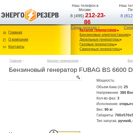
Наш телефон в
Наш тел
Москве:
Пе
212-23-
8 (495)
8 (81
86
Схема проезда >
Схем
Каталог генераторов
Главная
Бензиновые электростанции
О компании
Дизельные генераторы
Газовые генераторы
Контакты
Сварочные генераторы
Главная
>
Каталог генераторов
>
Бен
Бензиновый генератор FUBAG BS 6600 D
Мощность:
Объем бака (л):
25
Напряжение:
380 Во
Кол-во фаз:
3
Исполнение:
открыт
Вес:
90 кг
Габариты:
700x570x
Тип запуска:
ручной,