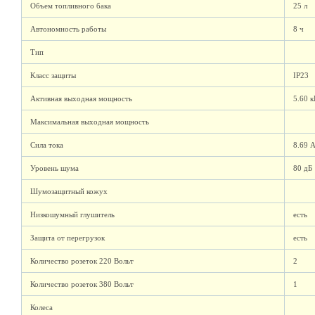
Объем топливного бака
25 л
Автономность работы
8 ч
Тип
Класс защиты
IP23
Активная выходная мощность
5.60 
Максимальная выходная мощность
Сила тока
8.69 
Уровень шума
80 дБ
Шумозащитный кожух
Низкошумный глушитель
есть
Защита от перегрузок
есть
Количество розеток 220 Вольт
2
Количество розеток 380 Вольт
1
Колеса