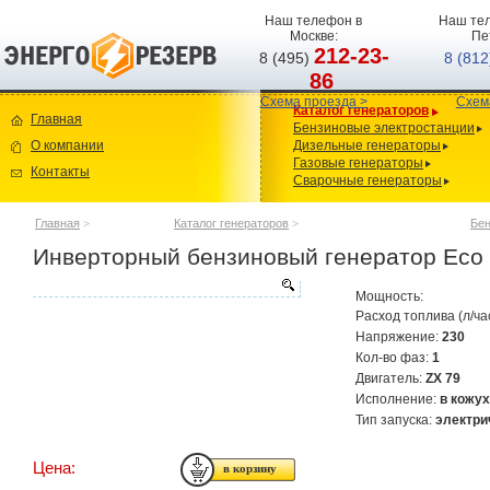
Наш телефон в
Наш тел
Москве:
Пе
212-23-
8 (495)
8 (81
86
Схема проезда >
Схем
Каталог генераторов
Главная
Бензиновые электростанции
О компании
Дизельные генераторы
Газовые генераторы
Контакты
Сварочные генераторы
Главная
>
Каталог генераторов
>
Бен
Инверторный бензиновый генератор Eco
Мощность:
Расход топлива (л/ча
Напряжение:
230
Кол-во фаз:
1
Двигатель:
ZX 79
Исполнение:
в кожу
Тип запуска:
электри
Цена: