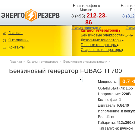
Наш телефон в
Наш тел
Москве:
Пе
212-23-
8 (495)
8 (81
86
Схема проезда >
Схем
Каталог генераторов
Главная
Бензиновые электростанции
О компании
Дизельные генераторы
Газовые генераторы
Контакты
Сварочные генераторы
Главная
>
Каталог генераторов
>
Бензиновые электростанции
>
Бензиновый генератор FUBAG TI 700
0.7
к
Мощность:
Объем бака (л):
1.55
Напряжение:
220В
Кол-во фаз:
1
Двигатель:
KG140
Исполнение:
в кожу
Вес:
11 кг
Габариты:
412x360x
Тип запуска:
ручной