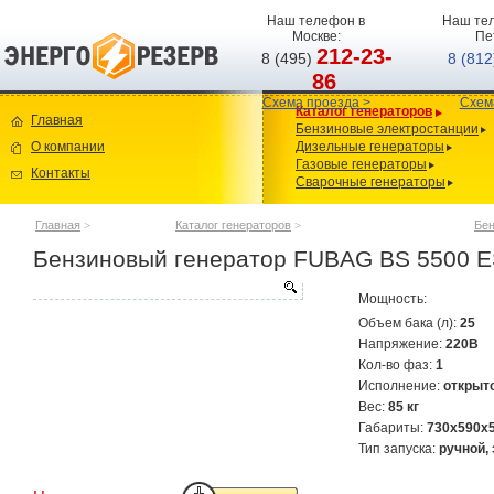
Наш телефон в
Наш тел
Москве:
Пе
212-23-
8 (495)
8 (81
86
Схема проезда >
Схем
Каталог генераторов
Главная
Бензиновые электростанции
О компании
Дизельные генераторы
Газовые генераторы
Контакты
Сварочные генераторы
Главная
>
Каталог генераторов
>
Бен
Бензиновый генератор FUBAG BS 5500 
Мощность:
Объем бака (л):
25
Напряжение:
220В
Кол-во фаз:
1
Исполнение:
открыт
Вес:
85 кг
Габариты:
730x590x
Тип запуска:
ручной,