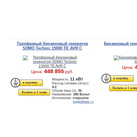
Трехфазный бензиновый генератор
Бензиновый гене
SDMO Technic 15000 TE AVR C
Цена:
448 855
Цена:
руб.
11 кВт
Мощность:
Расход топлива (л/час):
4.2
Купить в 1 кли
Объем бака (л):
35
Купить в 1 клик
Напряжение:
380 Вольт
Исполнение:
открытое
подробнее >>