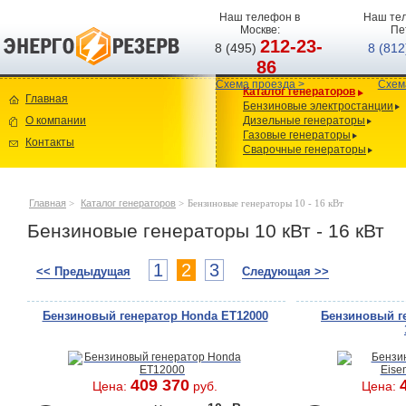
Наш телефон в
Наш тел
Москве:
Пе
212-23-
8 (495)
8 (81
86
Схема проезда >
Схем
Каталог генераторов
Главная
Бензиновые электростанции
О компании
Дизельные генераторы
Газовые генераторы
Контакты
Сварочные генераторы
Главная
>
Каталог генераторов
>
Бензиновые генераторы 10 - 16 кВт
Бензиновые генераторы 10 кВт - 16 кВт
1
2
3
<< Предыдущая
Следующая >>
Бензиновый генератор Honda ET12000
Бензиновый г
409 370
Цена:
руб.
Цена: