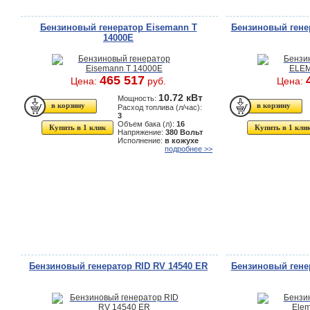
Бензиновый генератор Eisemann T
Бензиновый гене
14000E
465 517
Цена:
руб.
Цена:
10.72 кВт
Мощность:
Расход топлива (л/час):
3
Объем бака (л):
16
Купить в 1 клик
Купить в 1 кли
Напряжение:
380 Вольт
Исполнение:
в кожухе
подробнее >>
Бензиновый генератор RID RV 14540 ER
Бензиновый гене