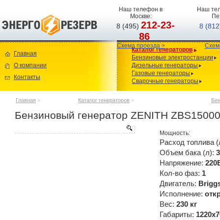
Наш телефон в
Наш тел
Москве:
Пе
212-23-
8 (495)
8 (81
86
Схема проезда >
Схем
Каталог генераторов
Главная
Бензиновые электростанции
О компании
Дизельные генераторы
Газовые генераторы
Контакты
Сварочные генераторы
Главная
>
Каталог генераторов
>
Бен
Бензиновый генератор ZENITH ZBS1500
Мощность:
Расход топлива (
Объем бака (л):
3
Напряжение:
220
Кол-во фаз:
1
Двигатель:
Brigg
Исполнение:
отк
Вес:
230 кг
Габариты:
1220x7