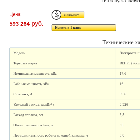
Тип запуска:
элек
Цена:
руб.
593 264
Купить в 1 клик
Технические х
Модель
Электростан
Торговая марка
ВЕПРЬ (Росс
Номинальная мощность, кВа
17,6
Рабочая мощность, кВа
16
Сила тока, А
69,6
Удельный расход, кг/кВт*ч
0,326
Расход топлива, л/ч
5,5
Объем топливного бака, л
36
Продолжительность работы на одной заправке, ч
5,8