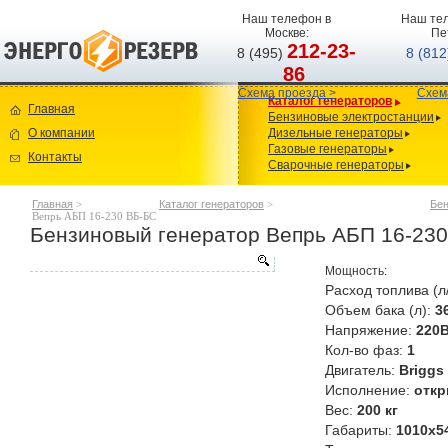
Наш телефон в
Наш тел
Москве:
Пе
212-23-
8 (495)
8 (81
86
Схема проезда >
Схем
Каталог генераторов
Главная
Бензиновые электростанции
О компании
Дизельные генераторы
Газовые генераторы
Контакты
Сварочные генераторы
Главная
>
Каталог генераторов
>
Бен
Вепрь АБП 16-230 ВБ-БС
Бензиновый генератор Вепрь АБП 16-23
Мощность:
Расход топлива (л
Объем бака (л):
3
Напряжение:
220
Кол-во фаз:
1
Двигатель:
Briggs
Исполнение:
откр
Вес:
200 кг
Габариты:
1010х5