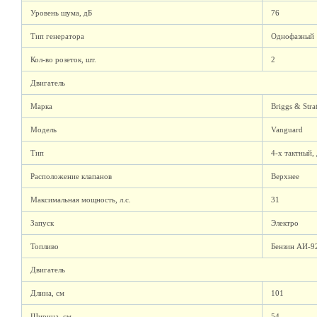
Уровень шума, дБ
76
Тип генератора
Однофазный
Кол-во розеток, шт.
2
Двигатель
Марка
Briggs & Stra
Модель
Vanguard
Тип
4-х тактный,
Расположение клапанов
Верхнее
Максимальная мощность, л.с.
31
Запуск
Электро
Топливо
Бензин АИ-9
Двигатель
Длина, см
101
Ширина, см
54