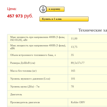
Цена:
руб.
457 973
Купить в 1 клик
Технические х
Макс.мощность при напряжении 400В (3 фазы,
11,00
ISO 8528), кВт
Макс.мощность при напряжении 400В (3 фазы),
13,75
кВА
Объем встроенного топливного бака, л
35
Размеры ДхШхВ (см)
89,5х57х77
Масса без топлива (кг)
165
Уровень звукового давления (Lwa)
101
Уровень шума (Дба) - 7м
78
Двигатель
Производитель двигателя
Kohler OHV