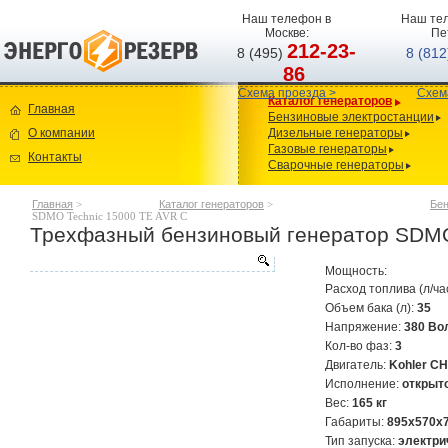
Наш телефон в
Наш тел
Москве:
Пе
212-23-
8 (495)
8 (81
86
Схема проезда >
Схем
Каталог генераторов
Главная
Бензиновые электростанции
О компании
Дизельные генераторы
Газовые генераторы
Контакты
Сварочные генераторы
Главная
>
Каталог генераторов
>
Бен
SDMO Technic 15000 TE AVR C
Трехфазный бензиновый генератор SDMO
Мощность:
Расход топлива (л/ча
Объем бака (л):
35
Напряжение:
380 Во
Кол-во фаз:
3
Двигатель:
Kohler C
Исполнение:
открыт
Вес:
165 кг
Габариты:
895х570х
Тип запуска:
электри