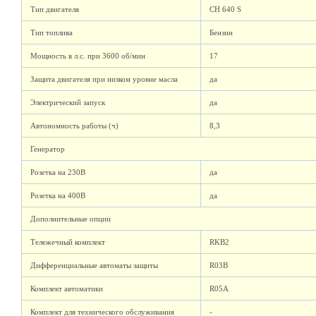
Тип двигателя
CH 640 S
Тип топлива
Бензин
Мощность в л.с. при 3600 об/мин
17
Защита двигателя при низком уровне масла
да
Электрический запуск
да
Автономность работы (ч)
8,3
Генератор
Розетка на 230В
да
Розетка на 400В
да
Дополнительные опции
Тележечный комплект
RKB2
Дифференциальные автоматы защиты
R03B
Комплект автоматики
R05A
Комплект для технического обслуживания
-