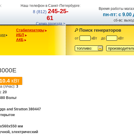
:
Наш телефон в Санкт-Петербурге:
Время работы магаз
245-25-
8 (812)
пн-пт: с 9.00
61
сб-вс: вых
Схема проезда >
Поиск генераторов
Стабилизаторы
ции
ИБП
от
кВт
до
кВт
АКБ
топливо:
производител
3000E
10.4
кВт
а (л/час):
3
):
20
380 Вольт
iggs and Stratton 380447
открытое
0x560x550 мм
учной, электрический