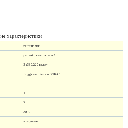
ие характеристики
бензиновый
ручной, электрический
3 (380/220 вольт)
Briggs and Stratton 380447
4
2
3000
воздушное