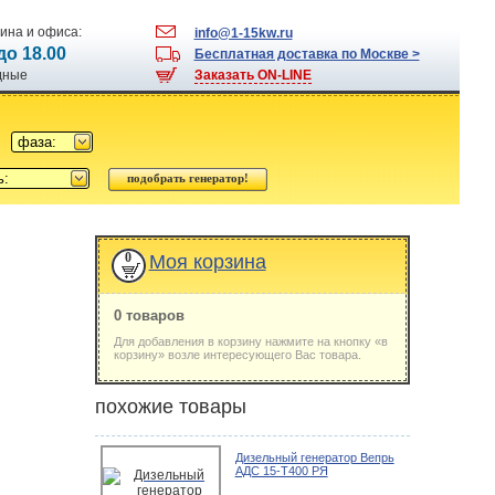
ина и офиса:
info@1-15kw.ru
 до 18.00
Бесплатная доставка по Москве >
одные
Заказать ON-LINE
фаза:
ь:
0
Моя корзина
0 товаров
Для добавления в корзину нажмите на кнопку «в
корзину» возле интересующего Вас товара.
похожие товары
Дизельный генератор Вепрь
АДС 15-Т400 РЯ