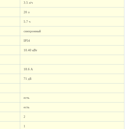
3.5 л/ч
20 л
5.7 ч
синхронный
IP54
10.40 кВт
18.6 А
71 дБ
есть
есть
2
1