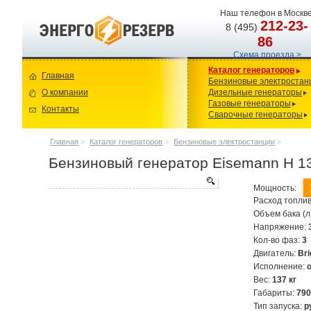
Наш телефон в Москве
212-23-
8 (495)
86
Схема проезда >
Каталог генераторов
Главная
Бензиновые электростан
О компании
Дизельные генераторы
Газовые генераторы
Контакты
Сварочные генераторы
Главная
>
Каталог генераторов
>
Бензиновые электростанции
>
Бензиновый генератор Eisemann H 1
Мощность:
Расход топлив
Объем бака (л
Напряжение:
Кол-во фаз:
3
Двигатель:
Br
Исполнение:
Вес:
137 кг
Габариты:
79
Тип запуска:
р