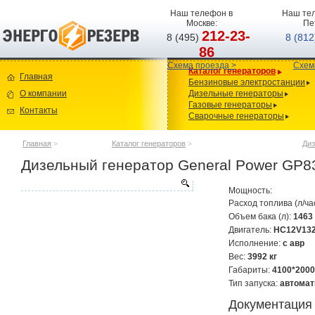
Наш телефон в
Наш тел
Москве:
Пе
212-23-
8 (495)
8 (81
86
Схема проезда >
Схем
Каталог генераторов
Главная
Бензиновые электростанции
О компании
Дизельные генераторы
Газовые генераторы
Контакты
Сварочные генераторы
Главная
>
Каталог генераторов
>
Диз
Дизельный генератор General Power GP8
Мощность:
Расход топлива (л/ча
Объем бака (л):
1463
Двигатель:
HC12V13
Исполнение:
с авр
Вес:
3992 кг
Габариты:
4100*2000
Тип запуска:
автомат
Документация