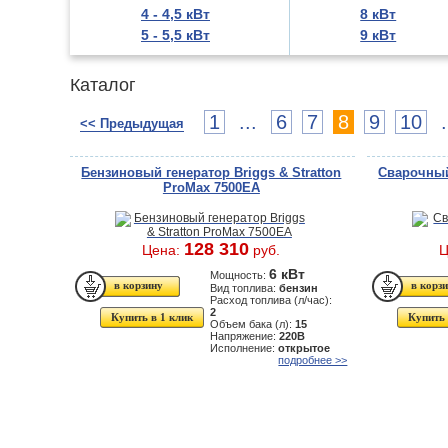
4 - 4,5 кВт
8 кВт
5 - 5,5 кВт
9 кВт
Каталог
1
...
6
7
8
9
10
.
<< Предыдущая
Бензиновый генератор Briggs & Stratton
Сварочный
ProMax 7500EA
128 310
Цена:
руб.
Ц
6 кВт
Мощность:
Вид топлива:
бензин
Расход топлива (л/час):
2
Купить в 1 клик
Купить 
Объем бака (л):
15
Напряжение:
220В
Исполнение:
открытое
подробнее >>