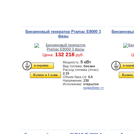
Бензиновый генератор Pramac E8000 3
Бензиновый
фазы
132 218
Цена:
руб.
Ц
5 кВт
Мощность:
Вид топлива:
бензин
Расход топлива (л/час):
2.15
Купить в 1 клик
Купить 
Объем бака (л):
6.5
Напряжение:
230
Исполнение:
открытое
подробнее >>