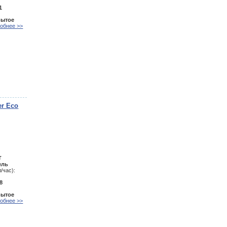
1
рытое
обнее >>
er Eco
т
ель
/час):
8
рытое
обнее >>