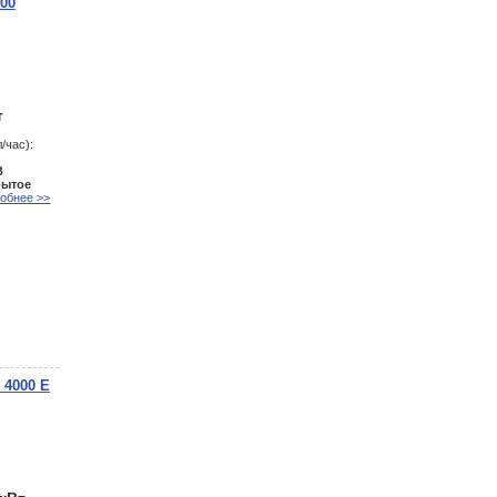
00
т
/час):
В
рытое
обнее >>
 4000 E