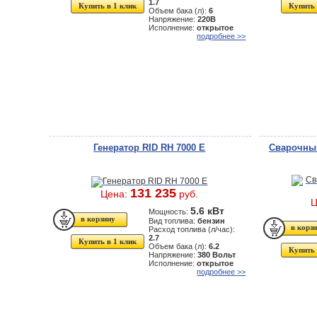
1.7
Купить в 1 клик
Купить 
Объем бака (л):
6
Напряжение:
220В
Исполнение:
открытое
подробнее >>
Генератор RID RH 7000 E
Сварочный
131 235
Цена:
руб.
Ц
5.6 кВт
Мощность:
Вид топлива:
бензин
Расход топлива (л/час):
2.7
Купить в 1 клик
Объем бака (л):
6.2
Купить 
Напряжение:
380 Вольт
Исполнение:
открытое
подробнее >>