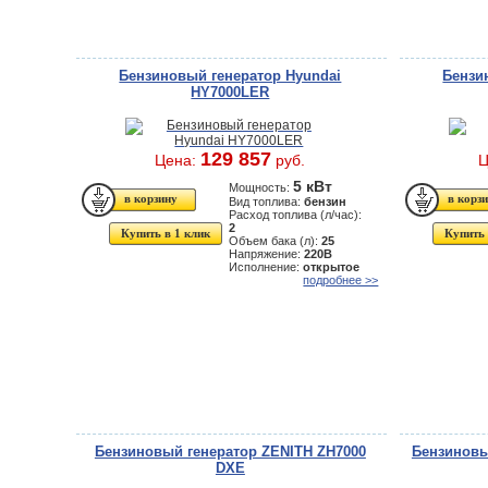
Бензиновый генератор Hyundai
Бензи
HY7000LER
129 857
Цена:
руб.
Ц
5 кВт
Мощность:
Вид топлива:
бензин
Расход топлива (л/час):
2
Купить в 1 клик
Купить 
Объем бака (л):
25
Напряжение:
220В
Исполнение:
открытое
подробнее >>
Бензиновый генератор ZENITH ZH7000
Бензиновы
DXE