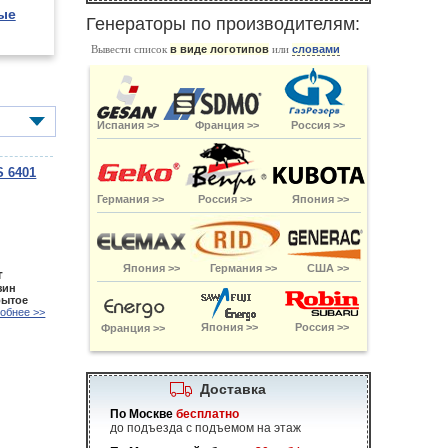
ые
Генераторы по производителям:
Вывести список
в виде логотипов
или
словами
Испания >>
Франция >>
Россия >>
S 6401
Германия >>
Россия >>
Япония >>
Япония >>
Германия >>
США >>
т
зин
рытое
обнее >>
Япония >>
Россия >>
Франция >>
Доставка
По Москве
бесплатно
до подъезда с подъемом на этаж