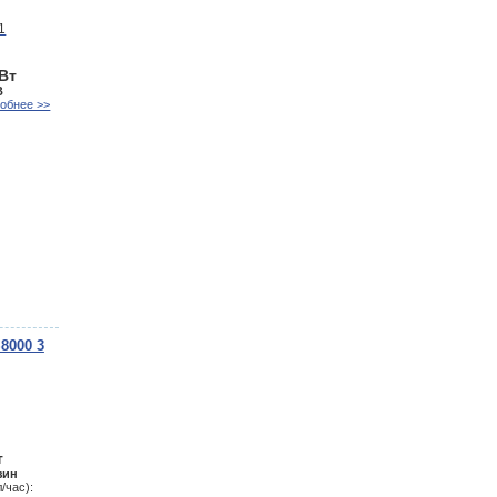
кВт
В
обнее >>
8000 3
т
зин
/час):