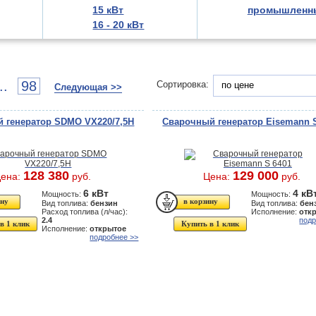
15 кВт
промышленн
16 - 20 кВт
..
98
Сортировка:
по цене
Следующая >>
 генератор SDMO VX220/7,5H
Сварочный генератор Eisemann 
128 380
129 000
ена:
руб.
Цена:
руб.
6 кВт
4 кВ
Мощность:
Мощность:
Вид топлива:
бензин
Вид топлива:
бен
Расход топлива (л/час):
Исполнение:
отк
2.4
подр
в 1 клик
Купить в 1 клик
Исполнение:
открытое
подробнее >>