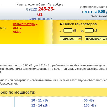
:
Наш телефон в Санкт-Петербурге:
Время работы магаз
245-25-
8 (812)
пн-пт: с 9.00
61
сб-вс: вых
Схема проезда >
Поиск генераторов
Стабилизаторы
ции
ИБП
от
кВт
до
кВт
АКБ
топливо:
производител
 мощностью от 0.65 кВт до 1 116 кВт, работающих на бензине, газу или дизе
ока незаменимы для использования на даче, при малом строительстве, орга
и.
ного или резервного источника питания. Система автозапуска обеспечит б
борудования.
бор по мощности:
10 - 11 кВт
50 кВт
12 - 14 кВт
100 кВт