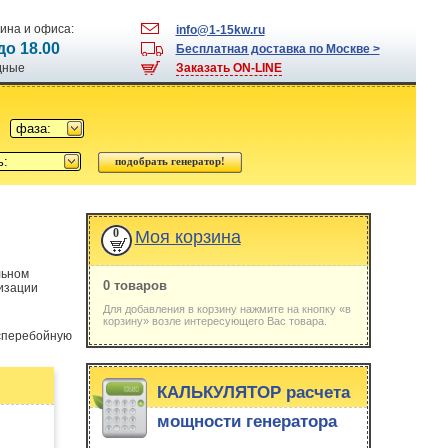
ина и офиса:
info@1-15kw.ru
 до 18.00
Бесплатная доставка по Москве >
одные
Заказать ON-LINE
фаза:
ь:
0
Моя корзина
льном
0 товаров
низации
Для добавления в корзину нажмите на кнопку «в
корзину» возле интересующего Вас товара.
есперебойную
КАЛЬКУЛЯТОР расчета
мощности генератора