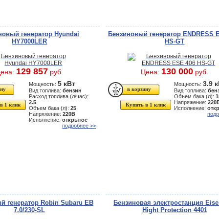
новый генератор Hyundai
Бензиновый генератор ENDRESS 
HY7000LER
HS-GT
129 857
130 000
ена:
руб.
Цена:
руб.
5 кВт
3.9 
Мощность:
Мощность:
Вид топлива:
бензин
Вид топлива:
бен
Расход топлива (л/час):
Объем бака (л):
1
2.5
Напряжение:
220
в 1 клик
Купить в 1 клик
Объем бака (л):
25
Исполнение:
отк
Напряжение:
220В
подр
Исполнение:
открытое
подробнее >>
й генератор Robin Subaru EB
Бензиновая электростанция Eis
7.0/230-SL
Hight Protection 4401