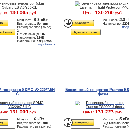
130 065
130 260
ена:
руб.
Цена:
руб.
6.3 кВт
2.8 
Мощность:
Мощность:
Вид топлива:
бензин
Напряжение:
220
Расход топлива (л/час):
подр
2
в 1 клик
Купить в 1 клик
Объем бака (л):
16
Напряжение:
220В
Исполнение:
открытое
подробнее >>
 генератор SDMO VX220/7.5H
Бензиновый генератор Pramac ES
C
фазы
131 000
131 223
ена:
руб.
Цена:
руб.
6 кВт
5 кВ
Мощность:
Мощность:
Вид топлива:
бензин
Вид топлива:
бен
Расход топлива (л/час):
Расход топлива (л