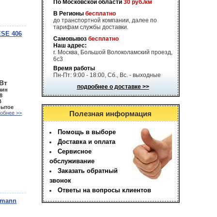
По Московской области
30 руб./км
В Регионы
бесплатно
до транспортной компании, далее по
тарифам службы доставки.
ESE 406
Самовывоз
бесплатно
Наш адрес:
г. Москва, Большой Волоколамский проезд,
6с3
Время работы
Пн-Пт: 9:00 - 18:00, Сб., Вс. - выходные
кВт
подробнее о доставке >>
зин
8
В
рытое
Полезная информация
обнее >>
Помощь в выборе
Доставка и оплата
Сервисное
обслуживание
Заказать обратный
звонок
Ответы на вопросы клиентов
emann