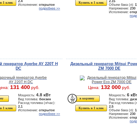
2.4
2.15
в 1 клик
Купить в 1 клик
Исполнение:
открытое
Объем бака (л):
1
подробнее >>
Напряжение:
230
Исполнение:
отк
подр
 генератор Ayerbe AY 220T H
Дизельный генератор Mitsui Pow
DC
ZM 7000 DE
131 400
132 000
ена:
руб.
Цена:
руб.
4.8 кВт
6 кВ
Мощность:
Мощность:
Вид топлива:
бензин
Вид топлива:
диз
Расход топлива (л/час):
Расход топлива (л
2.1
2.5
в 1 клик
Купить в 1 клик
Исполнение:
открытое
Объем бака (л):
1
подробнее >>
Напряжение:
230
Исполнение:
отк
подр