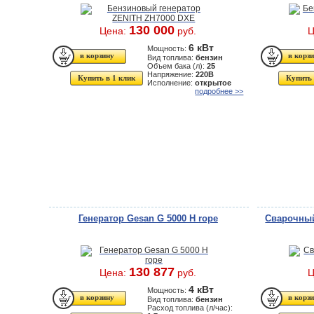
130 000
Цена:
руб.
Ц
6 кВт
Мощность:
Вид топлива:
бензин
Объем бака (л):
25
Напряжение:
220В
Купить в 1 клик
Купить 
Исполнение:
открытое
подробнее >>
Генератор Gesan G 5000 H rope
Сварочный
130 877
Цена:
руб.
Ц
4 кВт
Мощность:
Вид топлива:
бензин
Расход топлива (л/час):