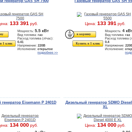
й генератор GAS SH 7500
Газовый генератор GAS SH 55
133 391
133 391
ена:
руб.
Цена:
руб.
5.5 кВт
4 кВ
Мощность:
Мощность:
Вид топлива:
газ
Вид топлива:
газ
Расход топлива (л/час):
Расход топлива (л
0.41
0.4
в 1 клик
Купить в 1 клик
Напряжение:
220В
Напряжение:
220
Исполнение:
открытое
Исполнение:
отк
подробнее >>
подр
 генератор Eisemann P 2401D
Дизельный генератор SDMO Diesel
XL
134 000
134 000
ена:
руб.
Цена:
руб.