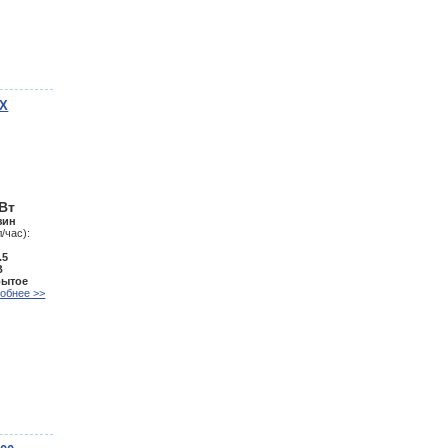
ВX
кВт
зин
/час):
.5
В
рытое
обнее >>