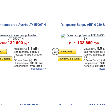
 генератор Ayerbe AY 5500T H
Генератор Вепрь АБП 6-230 
132 600
132 669
ена:
руб.
Цена:
руб.
3.8 кВт
5.5 
Мощность:
Мощность:
Вид топлива:
бензин
Вид топлива:
бен
Расход топлива (л/час):
Расход топлива (л
1
2.4
в 1 клик
Купить в 1 клик
Объем бака (л):
15
Объем бака (л):
6
Напряжение:
380 Вольт
Напряжение:
220
Исполнение:
открытое
Исполнение:
отк
подробнее >>
подр