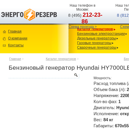
Наш телефон в
Наш тел
Москве:
Пе
212-23-
8 (495)
8 (81
86
Схема проезда >
Схем
Каталог генераторов
Главная
Бензиновые электростанции
О компании
Дизельные генераторы
Газовые генераторы
Контакты
Сварочные генераторы
Главная
>
Каталог генераторов
>
Бен
Бензиновый генератор Hyundai HY7000L
Мощность:
Расход топлива (
Объем бака (л):
2
Напряжение:
220
Кол-во фаз:
1
Двигатель:
Hyun
Исполнение:
отк
Вес:
84 кг
Габариты:
670x55