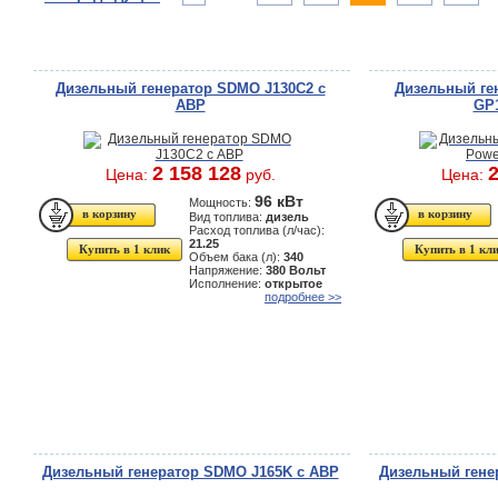
Дизельный генератор SDMO J130C2 с
Дизельный ген
АВР
GP1
2 158 128
2
Цена:
руб.
Цена:
96 кВт
Мощность:
Вид топлива:
дизель
Расход топлива (л/час):
21.25
Купить в 1 клик
Купить в 1 кл
Объем бака (л):
340
Напряжение:
380 Вольт
Исполнение:
открытое
подробнее >>
Дизельный генератор SDMO J165K с АВР
Дизельный гене