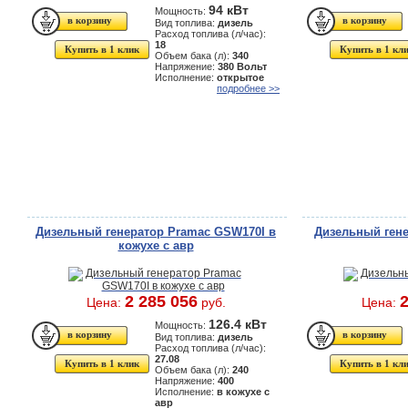
94 кВт
Мощность:
Вид топлива:
дизель
Расход топлива (л/час):
18
Купить в 1 клик
Купить в 1 кл
Объем бака (л):
340
Напряжение:
380 Вольт
Исполнение:
открытое
подробнее >>
Дизельный генератор Pramac GSW170I в
Дизельный ген
кожухе с авр
2 285 056
2
Цена:
руб.
Цена:
126.4 кВт
Мощность:
Вид топлива:
дизель
Расход топлива (л/час):
27.08
Купить в 1 клик
Купить в 1 кл
Объем бака (л):
240
Напряжение:
400
Исполнение:
в кожухе с
авр