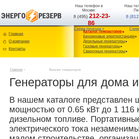
Наш телефон в
Наш тел
Москве:
Пе
212-23-
8 (495)
8 (81
86
Схема проезда >
Схем
Каталог генераторов
Главная
Бензиновые электростанции
О компании
Дизельные генераторы
Газовые генераторы
Контакты
Сварочные генераторы
Главная
>
Каталог генераторов
Генераторы для дома и
В нашем каталоге представлен 
мощностью от 0.65 кВт до 1 116 
дизельном топливе. Портативны
электрического тока незаменимы
малом строительстве, организац