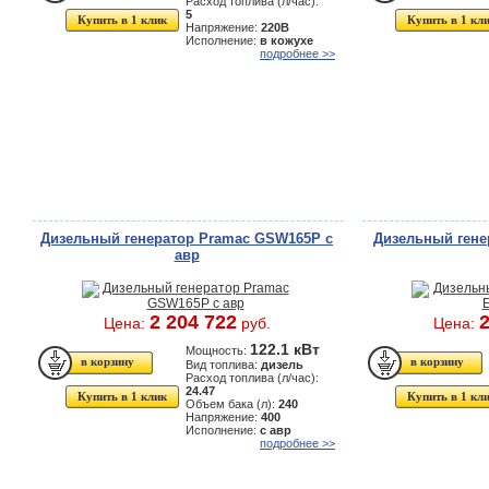
Расход топлива (л/час):
5
Купить в 1 клик
Купить в 1 кл
Напряжение:
220В
Исполнение:
в кожухе
подробнее >>
Дизельный генератор Pramac GSW165P с
Дизельный гене
авр
2 204 722
2
Цена:
руб.
Цена:
122.1 кВт
Мощность:
Вид топлива:
дизель
Расход топлива (л/час):
24.47
Купить в 1 клик
Купить в 1 кл
Объем бака (л):
240
Напряжение:
400
Исполнение:
с авр
подробнее >>