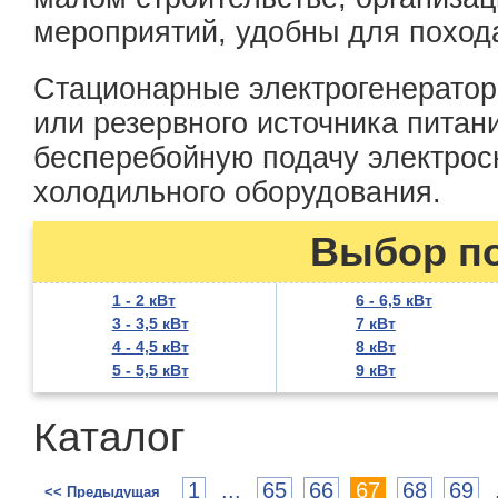
мероприятий, удобны для поход
Стационарные электрогенератор
или резервного источника питан
бесперебойную подачу электрос
холодильного оборудования.
Выбор п
1 - 2 кВт
6 - 6,5 кВт
3 - 3,5 кВт
7 кВт
4 - 4,5 кВт
8 кВт
5 - 5,5 кВт
9 кВт
Каталог
1
...
65
66
67
68
69
<< Предыдущая