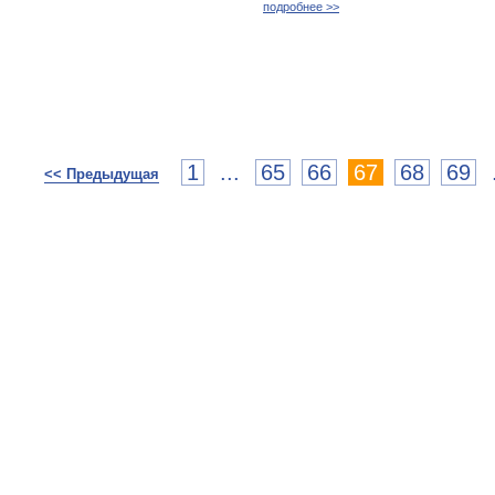
подробнее >>
1
...
65
66
67
68
69
<< Предыдущая