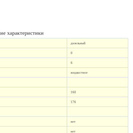
ие характеристики
дизельный
0
6
жидкостное
160
176
нет
нет