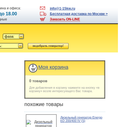
ина и офиса:
info@1-15kw.ru
 до 18.00
Бесплатная доставка по Москве >
одные
Заказать ON-LINE
фаза:
ь:
0
Моя корзина
0 товаров
Для добавления в корзину нажмите на кнопку «в
корзину» возле интересующего Вас товара.
похожие товары
Дизельный генератор Energo
ED 200/400 IV (S)