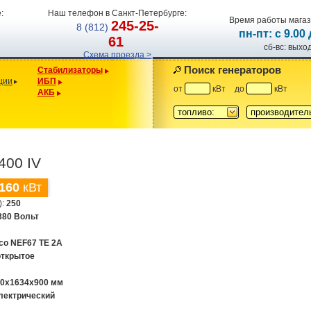
:
Наш телефон в Санкт-Петербурге:
Время работы магаз
245-25-
8 (812)
пн-пт: с 9.00
61
сб-вс: вых
Схема проезда >
Поиск генераторов
Стабилизаторы
ции
ИБП
от
кВт
до
кВт
АКБ
топливо:
производител
400 IV
160
кВт
):
250
380 Вольт
eco NEF67 TE 2A
открытое
00x1634x900 мм
лектрический