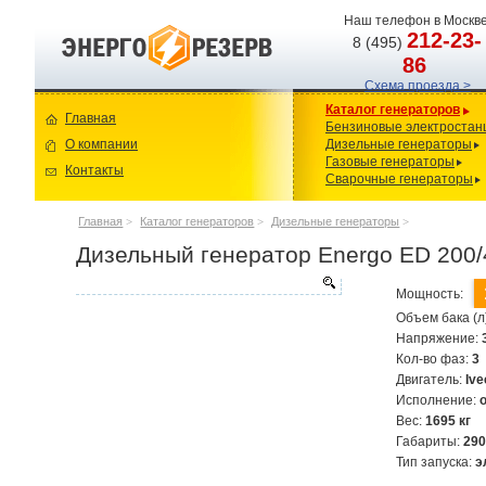
Наш телефон в Москве
212-23-
8 (495)
86
Схема проезда >
Каталог генераторов
Главная
Бензиновые электростан
О компании
Дизельные генераторы
Газовые генераторы
Контакты
Сварочные генераторы
Главная
>
Каталог генераторов
>
Дизельные генераторы
>
Дизельный генератор Energo ED 200/
Мощность:
Объем бака (л
Напряжение:
Кол-во фаз:
3
Двигатель:
Iv
Исполнение:
Вес:
1695 кг
Габариты:
29
Тип запуска:
э