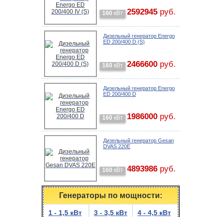
2592945
руб.
160
кВт
Дизельный генератор Energo
ED 200/400 D (S)
2466600
руб.
160
кВт
Дизельный генератор Energo
ED 200/400 D
1986000
руб.
160
кВт
Дизельный генератор Gesan
DVAS 220E
4893986
руб.
160
кВт
Генераторы по мощности:
1 - 1,5 кВт
3 - 3,5 кВт
4 - 4,5 кВт