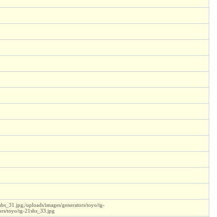
sbs_31.jpg;/uploads/images/generators/toyo/tg-
ors/toyo/tg-21sbs_33.jpg