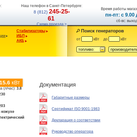
:
Наш телефон в Санкт-Петербурге:
Время работы магаз
245-25-
8 (812)
пн-пт: с 9.00
61
сб-вс: вых
Схема проезда >
Поиск генераторов
Стабилизаторы
ции
ИБП
от
кВт
до
кВт
АКБ
топливо:
производител
15.6
кВт
Документация
а (л/час):
3.8
230
Габаритные размеры
203
Сертификат ISO 9001-1983
в кожухе
лектрический
Декларация о соответствии
Руководство оператора