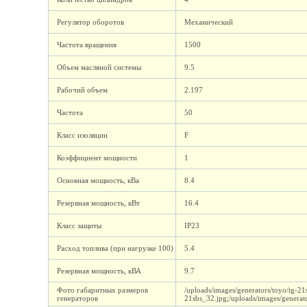
Регулятор оборотов
Механический
Частота вращения
1500
Объем масляной системы
9.5
Рабочий объем
2.197
Частота
50
Класс изоляции
F
Коэффициент мощности
1
Основная мощность, кВа
8.4
Резервная мощность, кВт
16.4
Класс защиты
IP23
Расход топлива (при нагрузке 100)
5.4
Резервная мощность, кВА
9.7
Фото габаритных размеров
/uploads/images/generators/toyo/tg-21
генераторов
21sbs_32.jpg;/uploads/images/generat