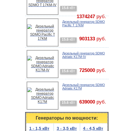
15.6
кВт
1374247
руб.
Дизельный генератор SDMO
Pacific T 17KM
903133
руб.
15.6
кВт
Дизельный генератор SDMO
Adriatic K17M-IV
725000
руб.
15.6
кВт
Дизельный генератор SDMO
Adriatic K17M
639000
руб.
15.6
кВт
Генераторы по мощности:
1 - 1,5 кВт
3 - 3,5 кВт
4 - 4,5 кВт