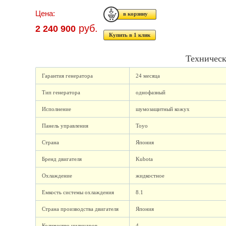
Цена:
руб.
2 240 900
Купить в 1 клик
Техническ
Гарантия генератора
24 месяца
Тип генератора
однофазный
Исполнение
шумозащитный кожух
Панель управления
Toyo
Страна
Япония
Бренд двигателя
Kubota
Охлаждение
жидкостное
Емкость системы охлаждения
8.1
Страна производства двигателя
Япония
Количество цилиндров
4