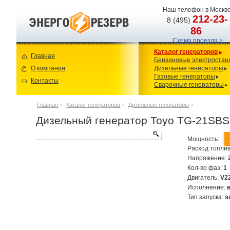
Наш телефон в Москве
212-23-
8 (495)
86
Схема проезда >
Каталог генераторов
Главная
Бензиновые электростан
О компании
Дизельные генераторы
Газовые генераторы
Контакты
Сварочные генераторы
Главная
>
Каталог генераторов
>
Дизельные генераторы
>
Дизельный генератор Toyo TG-21SBS
Мощность:
Расход топлив
Напряжение:
Кол-во фаз:
1
Двигатель:
V2
Исполнение:
Тип запуска:
э