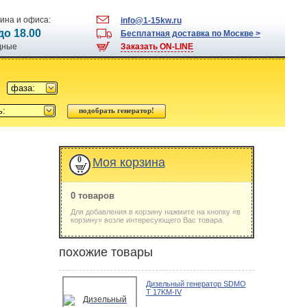
ина и офиса:
info@1-15kw.ru
 до 18.00
Бесплатная доставка по Москве >
одные
Заказать ON-LINE
фаза:
ь:
0
Моя корзина
0 товаров
Для добавления в корзину нажмите на кнопку «в
корзину» возле интересующего Вас товара.
похожие товары
Дизельный генератор SDMO
Т 17KM-IV