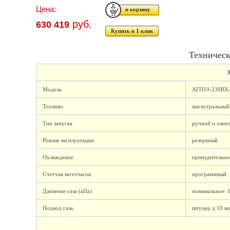
Цена:
руб.
630 419
Купить в 1 клик
Техническ
Э
Модель
АГП10-230ВХ
Топливо
магистральный 
Тип запуска
ручной и элект
Режим эксплуатации
резервный
Охлаждение
принудительно
Счетчик моточасов
программный
Давление газа (кПа)
номинальное: 1
Подвод газа
штуцер д.10 мм