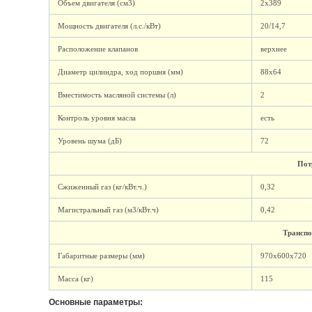
Объем двигателя (см3)
2х389
Мощность двигателя (л.с./кВт)
20/14,7
Расположение клапанов
верхнее
Диаметр цилиндра, ход поршня (мм)
88x64
Вместимость масляной системы (л)
2
Контроль уровня масла
есть
Уровень шума (дБ)
72
Пот
Сжиженный газ (кг/кВт.ч.)
0,32
Магистральный газ (м3/кВт.ч)
0,42
Трансп
Габаритные размеры (мм)
970х600х720
Масса (кг)
115
Основные параметры: