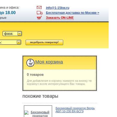
ина и офиса:
info@1-15kw.ru
 до 18.00
Бесплатная доставка по Москве >
одные
Заказать ON-LINE
фаза:
ь:
0
Моя корзина
0 товаров
Для добавления в корзину нажмите на кнопку «в
корзину» возле интересующего Вас товара.
похожие товары
Бензиновый генератор Вепрь
АБП 10-230 ВХ-БСГ9