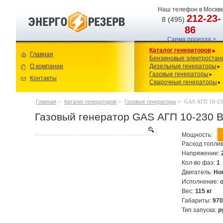
Наш телефон в Москве
212-23-
8 (495)
86
Схема проезда >
Каталог генераторов
Главная
Бензиновые электростан
О компании
Дизельные генераторы
Газовые генераторы
Контакты
Сварочные генераторы
Главная
>
Каталог генераторов
>
Газовые генераторы
>
GAS АГП 10-23
Газовый генератор GAS АГП 10-230 
Мощность:
Расход топлив
Напряжение:
Кол-во фаз:
1
Двигатель:
Ho
Исполнение:
Вес:
115 кг
Габариты:
97
Тип запуска:
р