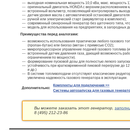
выходная номинальная мощность 10,0 кВа, макс. мощность 11,
оригинальный двигатель HONDA с верхним расположением к
встроенный вольтметр, позволяющий контролировать выход
датчик уровня масла с автоматической остановкой двигателя
ручной или электрический старт (аккумулятор в комплекте);
современный синхронный генератор без щеточного типа, что
модель для использования на предприятиях, в загородных до
Преимущества перед аналогами:
возможность использования практически любого газового то
(пропан-бутан) или биогаз (метан с примесью СО2);
микропроцессорное управление подачей газового топлива (ин
встроенный датчик давления газа, дающий возможность работ
ограничением по мощности).
формирование пусковой дозы для полностью легкого запуска
устойчивость при кратковременной пиковой перегрузке до 1
и др.)
В системе топливоподачи отсутствуют классические редукто
увеличена надежность газового генератора в эксплуатации.
Комплекты для подключения >>
Дополнительно:
Системы автозапуска для газовых генерат
Вы можете заказать этот генератор,
заполн
8 (495) 212-23-86