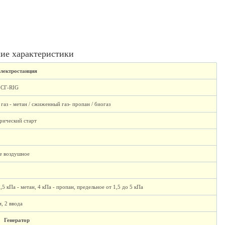
ие характеристики
лектростанция
-СГ-RIG
газ - метан / сжиженный газ- пропан / биогаз
рический старт
е воздушное
,5 кПа - метан, 4 кПа - пропан, предельное от 1,5 до 5 кПа
, 2 ввода
Генератор