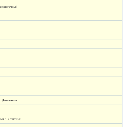
ез щеточный
Двигатель
ый 4-х тактный