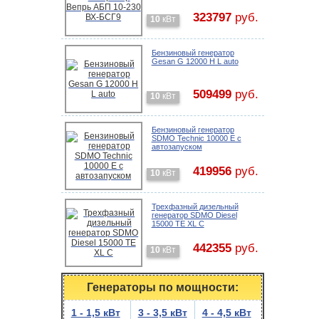
323797
руб.
10
кВт
Бензиновый генератор
Gesan G 12000 H L auto
509499
руб.
10
кВт
Бензиновый генератор
SDMO Technic 10000 E с
автозапуском
419956
руб.
10
кВт
Трехфазный дизельный
генератор SDMO Diesel
15000 TE XL C
442355
руб.
10
кВт
Генераторы по мощности:
1 - 1,5 кВт
3 - 3,5 кВт
4 - 4,5 кВт