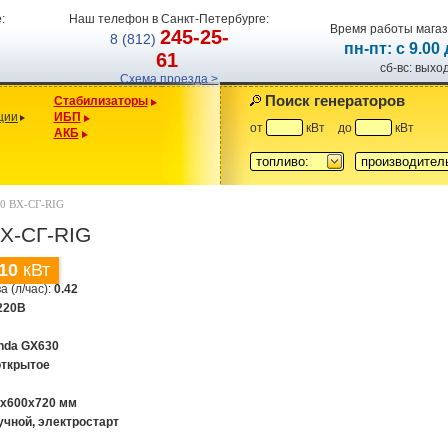
:
Наш телефон в Санкт-Петербурге:
Время работы магаз
245-25-
8 (812)
пн-пт: с 9.00
61
сб-вс: вых
Схема проезда >
Поиск генераторов
Стабилизаторы
ции
ИБП
от
кВт
до
кВт
АКБ
топливо:
производител
0 ВХ-СГ-RIG
ВХ-СГ-RIG
10
кВт
а (л/час):
0.42
220В
nda GX630
открытое
0х600х720 мм
учной, электростарт