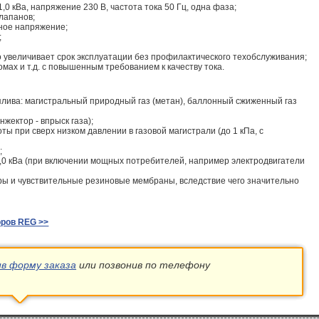
0 кВа, напряжение 230 В, частота тока 50 Гц, одна фаза;
лапанов;
ное напряжение;
;
 увеличивает срок эксплуатации без профилактического техобслуживания;
мах и т.д. с повышенным требованием к качеству тока.
плива: магистральный природный газ (метан), баллонный сжиженный газ
жектор - впрыск газа);
ы при сверх низком давлении в газовой магистрали (до 1 кПа, с
;
2,0 кВа (при включении мощных потребителей, например электродвигатели
ры и чувствительные резиновые мембраны, вследствие чего значительно
оров REG >>
ив форму заказа
или позвонив по телефону