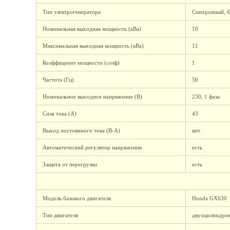
Тип электрогенератора
Синхронный, б
Номинальная выходная мощность (кВа)
10
Максимальная выходная мощность (кВа)
11
Коэффициент мощности (cosф)
1
Частота (Гц)
50
Номинальное выходное напряжение (В)
230, 1 фаза
Сила тока (А)
43
Выход постоянного тока (В-А)
нет
Автоматический регулятор напряжения
есть
Защита от перегрузки
есть
Модель базового двигателя
Honda GX630
Тип двигателя
двухцилиндров