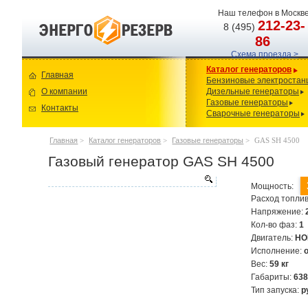
Наш телефон в Москве
212-23-
8 (495)
86
Схема проезда >
Каталог генераторов
Главная
Бензиновые электростан
О компании
Дизельные генераторы
Газовые генераторы
Контакты
Сварочные генераторы
Главная
>
Каталог генераторов
>
Газовые генераторы
>
GAS SH 4500
Газовый генератор GAS SH 4500
Мощность:
Расход топлив
Напряжение:
Кол-во фаз:
1
Двигатель:
HO
Исполнение:
Вес:
59 кг
Габариты:
63
Тип запуска:
р