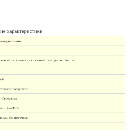
ие характеристики
лектростанция
0
альный газ - метан / сжиженный газ- пропан / биогаз
ный
ительное воздушное
Генератор
lte S16w-90/A
нный, без щеточный