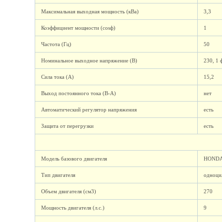
Максимальная выходная мощность (кВа)
3,3
Коэффициент мощности (cosф)
1
Частота (Гц)
50
Номинальное выходное напряжение (В)
230, 1 
Сила тока (А)
15,2
Выход постоянного тока (В-А)
нет
Автоматический регулятор напряжения
есть
Защита от перегрузки
есть
Модель базового двигателя
HONDA
Тип двигателя
одноци
Объем двигателя (см3)
270
Мощность двигателя (л.с.)
9