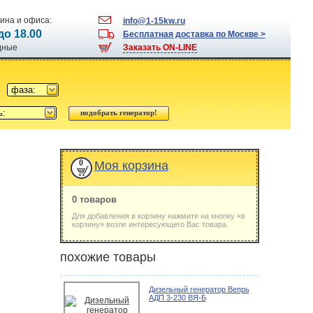
ина и офиса:
info@1-15kw.ru
 до 18.00
Бесплатная доставка по Москве >
одные
Заказать ON-LINE
фаза:
ь:
0
Моя корзина
0 товаров
Для добавления в корзину нажмите на кнопку «в
корзину» возле интересующего Вас товара.
похожие товары
Дизельный генератор Вепрь
АДП 3-230 ВЯ-Б