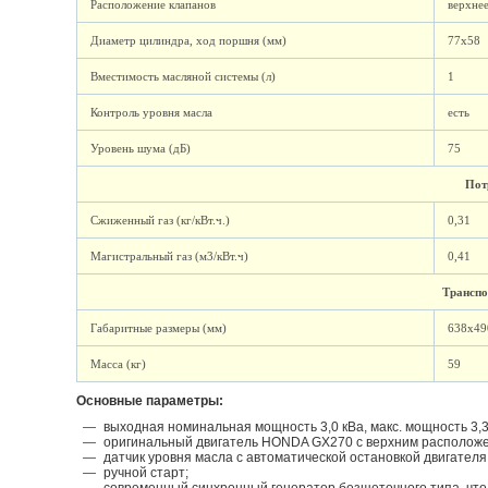
Расположение клапанов
верхне
Диаметр цилиндра, ход поршня (мм)
77х58
Вместимость масляной системы (л)
1
Контроль уровня масла
есть
Уровень шума (дБ)
75
Пот
Сжиженный газ (кг/кВт.ч.)
0,31
Магистральный газ (м3/кВт.ч)
0,41
Трансп
Габаритные размеры (мм)
638x49
Масса (кг)
59
Основные параметры:
выходная номинальная мощность 3,0 кВа, макс. мощность 3,3 
оригинальный двигатель HONDA GX270 с верхним расположе
датчик уровня масла с автоматической остановкой двигателя
ручной старт;