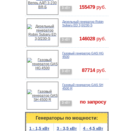
155479
руб.
3
кВт
Дизельный генератор Robin
Subaru ED 3,0/230-S
146028
руб.
3
кВт
Газовый генератор GAS HG
4500
87714
руб.
3
кВт
Газовый генератор GAS SH
4500 R
по запросу
3
кВт
Генераторы по мощности:
1 - 1,5 кВт
3 - 3,5 кВт
4 - 4,5 кВт