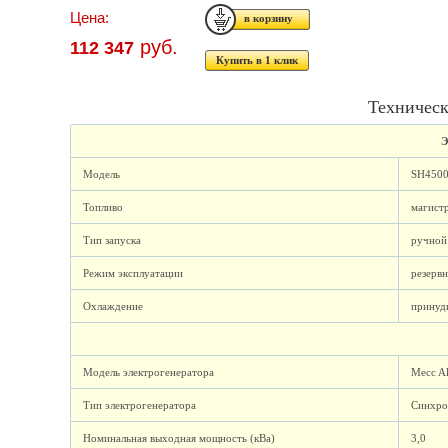
Цена:
руб.
112 347
Купить в 1 клик
Техническ
Э
Модель
SH450
Топливо
магистр
Тип запуска
ручной
Режим эксплуатации
резерв
Охлаждение
принуд
Модель электрогенератора
Mecc A
Тип электрогенератора
Синхро
Номинальная выходная мощность (кВа)
3,0