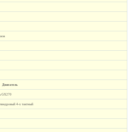
фаза
Двигатель
 GX270
линдровый 4-х тактный