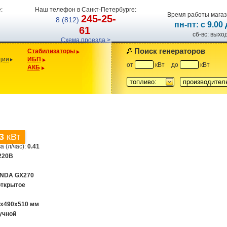
:
Наш телефон в Санкт-Петербурге:
Время работы магаз
245-25-
8 (812)
пн-пт: с 9.00
61
сб-вс: вых
Схема проезда >
Поиск генераторов
Стабилизаторы
ции
ИБП
от
кВт
до
кВт
АКБ
топливо:
производител
3
кВт
а (л/час):
0.41
220В
NDA GX270
открытое
8x490x510 мм
учной