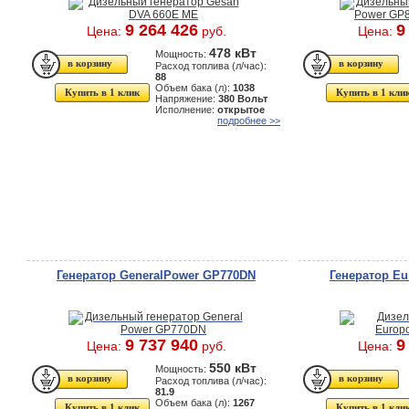
9 264 426
9
Цена:
руб.
Цена:
478 кВт
Мощность:
Расход топлива (л/час):
88
Объем бака (л):
1038
Купить в 1 клик
Купить в 1 кли
Напряжение:
380 Вольт
Исполнение:
открытое
подробнее >>
Генератор GeneralPower GP770DN
Генератор Eu
9 737 940
9
Цена:
руб.
Цена:
550 кВт
Мощность:
Расход топлива (л/час):
81.9
Объем бака (л):
1267
Купить в 1 клик
Купить в 1 кли