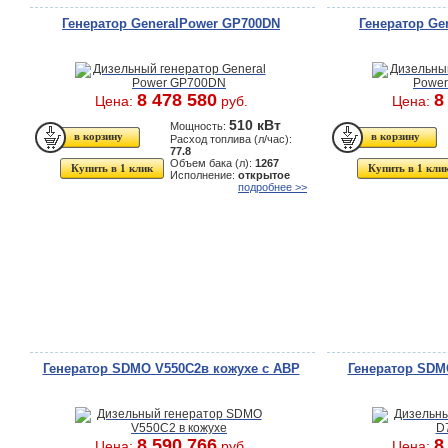
Генератор GeneralPower GP700DN
Генератор Ge
8 478 580
8
Цена:
руб.
Цена:
510 кВт
Мощность:
Расход топлива (л/час):
77.8
Объем бака (л):
1267
Купить в 1 клик
Купить в 1 кли
Исполнение:
открытое
подробнее >>
Генератор SDMO V550C2в кожухе с АВР
Генератор SDM
8 590 766
8
Цена:
руб.
Цена: