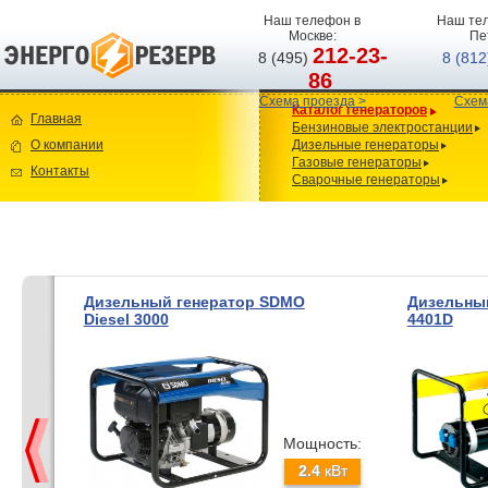
Наш телефон в
Наш тел
Москве:
Пе
212-23-
8 (495)
8 (81
86
Схема проезда >
Схем
Каталог генераторов
Главная
Бензиновые электростанции
О компании
Дизельные генераторы
Газовые генераторы
Контакты
Сварочные генераторы
Дизельный генератор SDMO
Дизельный
Diesel 3000
4401D
Мощность:
2.4
кВт