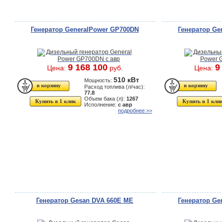
Генератор GeneralPower GP700DN
Генератор Ge
9 168 100
9
Цена:
руб.
Цена:
510 кВт
Мощность:
Расход топлива (л/час):
77.8
Объем бака (л):
1267
Купить в 1 клик
Купить в 1 кли
Исполнение:
с авр
подробнее >>
Генератор Gesan DVA 660E ME
Генератор Ge