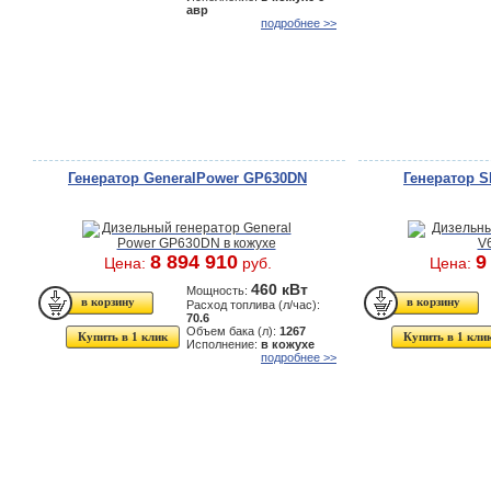
авр
подробнее >>
Генератор GeneralPower GP630DN
Генератор 
8 894 910
9
Цена:
руб.
Цена:
460 кВт
Мощность:
Расход топлива (л/час):
70.6
Объем бака (л):
1267
Купить в 1 клик
Купить в 1 кли
Исполнение:
в кожухе
подробнее >>