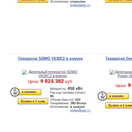
Исполнение:
открытое
подробнее >>
Генератор SDMO V630C2 в кожухе
Генератор Ge
9 824 382
Цена:
руб.
9
Цена:
458 кВт
Мощность:
Расход топлива (л/час):
85
Объем бака (л):
610
Купить в 1 клик
Напряжение:
380 Вольт
Купить в 1 кли
Исполнение:
в кожухе
подробнее >>