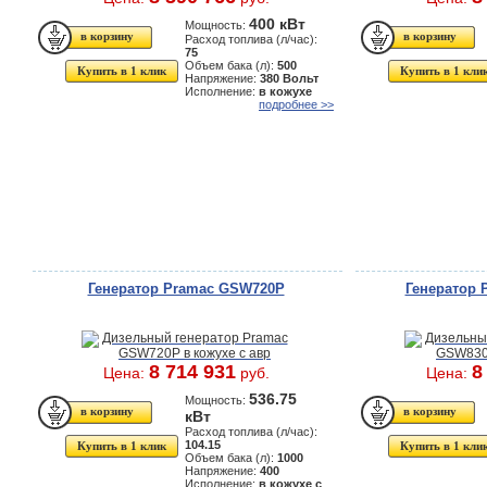
400 кВт
Мощность:
Расход топлива (л/час):
75
Объем бака (л):
500
Купить в 1 клик
Купить в 1 кли
Напряжение:
380 Вольт
Исполнение:
в кожухе
подробнее >>
Генератор Pramac GSW720P
Генератор
8 714 931
8
Цена:
руб.
Цена:
536.75
Мощность:
кВт
Расход топлива (л/час):
104.15
Купить в 1 клик
Купить в 1 кли
Объем бака (л):
1000
Напряжение:
400
Исполнение:
в кожухе с