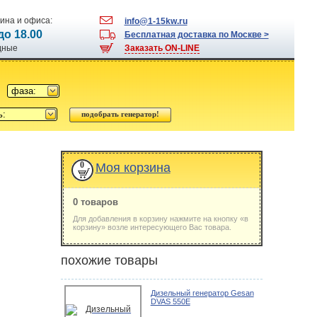
ина и офиса:
info@1-15kw.ru
 до 18.00
Бесплатная доставка по Москве >
одные
Заказать ON-LINE
фаза:
ь:
0
Моя корзина
0 товаров
Для добавления в корзину нажмите на кнопку «в
корзину» возле интересующего Вас товара.
похожие товары
Дизельный генератор Gesan
DVAS 550E