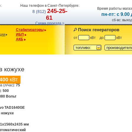
:
Наш телефон в Санкт-Петербурге:
Время работы магаз
245-25-
8 (812)
пн-пт: с 9.00
61
сб-вс: вых
Схема проезда >
Поиск генераторов
Стабилизаторы
ции
ИБП
от
кВт
до
кВт
АКБ
топливо:
производител
в кожухе
400
кВт
а (л/час):
75
):
500
380 Вольт
lvo TAD1640GE
в кожухе
31х1560х2435 мм
втоматический