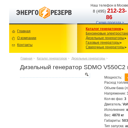
Наш телефон в Москве
212-23-
8 (495)
86
Схема проезда >
Каталог генераторов
Главная
Бензиновые электростан
О компании
Дизельные генераторы
Газовые генераторы
Контакты
Сварочные генераторы
Главная
>
Каталог генераторов
>
Дизельные генераторы
>
Дизельный генератор SDMO V550C2 
Мощность:
Расход топлив
Объем бака (л
Напряжение:
Кол-во фаз:
3
Двигатель:
Vo
Исполнение:
Вес:
4870 кг
Габариты:
50
Тип запуска:
а