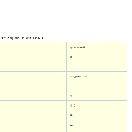
ие характеристики
дизельный
0
жидкостное
400
440
97
нет