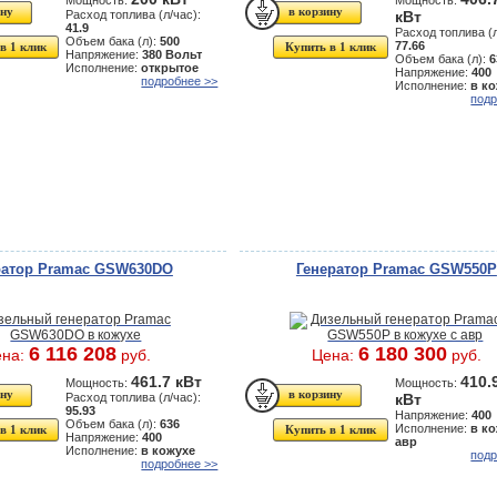
Мощность:
Мощность:
Расход топлива (л/час):
кВт
41.9
Расход топлива (л
Объем бака (л):
500
77.66
в 1 клик
Купить в 1 клик
Напряжение:
380 Вольт
Объем бака (л):
6
Исполнение:
открытое
Напряжение:
400
подробнее >>
Исполнение:
в к
подр
ратор Pramac GSW630DO
Генератор Pramac GSW550P
6 116 208
6 180 300
ена:
руб.
Цена:
руб.
461.7 кВт
410.
Мощность:
Мощность:
Расход топлива (л/час):
кВт
95.93
Напряжение:
400
Объем бака (л):
636
Исполнение:
в ко
в 1 клик
Купить в 1 клик
Напряжение:
400
авр
Исполнение:
в кожухе
подр
подробнее >>