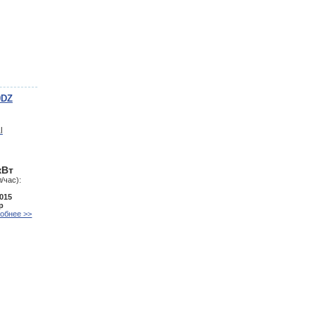
0DZ
кВт
/час):
015
р
обнее >>