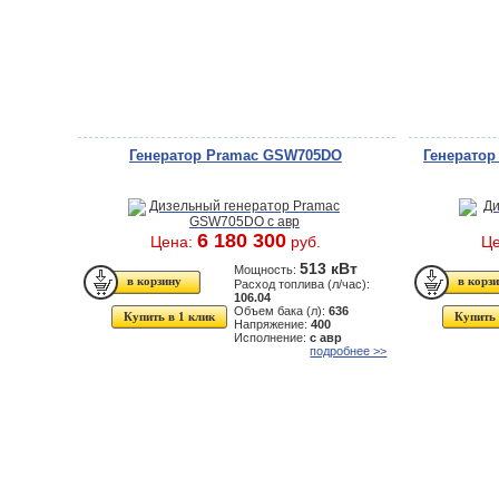
Генератор Pramac GSW705DO
Генератор
6 180 300
Цена:
руб.
Ц
513 кВт
Мощность:
Расход топлива (л/час):
106.04
Объем бака (л):
636
Купить в 1 клик
Купить 
Напряжение:
400
Исполнение:
с авр
подробнее >>