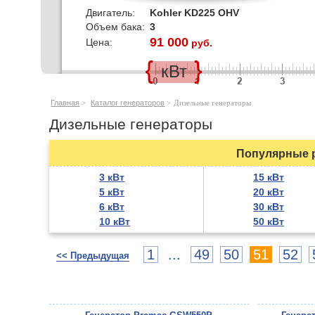
Двигатель:
Kohler KD225 OHV
Объем бака:
3
91 000
Цена:
руб.
кВт
Главная
>
Каталог генераторов
>
Дизельные генераторы
Дизельные генераторы
Популярные р
3 кВт
15 кВт
5 кВт
20 кВт
6 кВт
30 кВт
10 кВт
50 кВт
1
...
49
50
51
52
<< Предыдущая