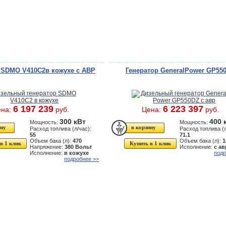
 SDMO V410C2в кожухе с АВР
Генератор GeneralPower GP55
6 197 239
6 223 397
ена:
руб.
Цена:
руб.
300 кВт
400 
Мощность:
Мощность:
Расход топлива (л/час):
Расход топлива (л
55
71.1
Объем бака (л):
470
Объем бака (л):
1
в 1 клик
Купить в 1 клик
Напряжение:
380 Вольт
Исполнение:
с ав
Исполнение:
в кожухе
подр
подробнее >>