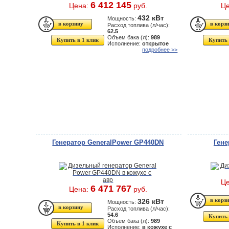
6 412 145
Цена:
руб.
Ц
432 кВт
Мощность:
Расход топлива (л/час):
62.5
Объем бака (л):
989
Купить в 1 клик
Купить 
Исполнение:
открытое
подробнее >>
Генератор GeneralPower GP440DN
Ген
Ц
6 471 767
Цена:
руб.
326 кВт
Мощность:
Расход топлива (л/час):
54.6
Купить 
Объем бака (л):
989
Купить в 1 клик
Исполнение:
в кожухе с