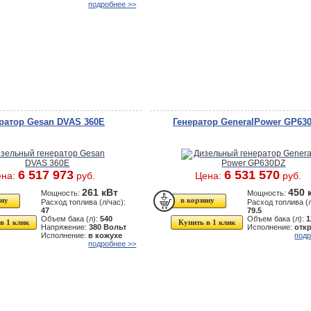
подробнее >>
ратор Gesan DVAS 360E
Генератор GeneralPower GP63
6 517 973
6 531 570
ена:
руб.
Цена:
руб.
261 кВт
450 
Мощность:
Мощность:
Расход топлива (л/час):
Расход топлива (л
47
79.5
Объем бака (л):
540
Объем бака (л):
1
в 1 клик
Купить в 1 клик
Напряжение:
380 Вольт
Исполнение:
отк
Исполнение:
в кожухе
подр
подробнее >>