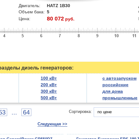
Двигатель:
HATZ 1B30
Объем бака:
5
80 072
Цена:
руб.
азделы дизель генераторов:
100 кВт
с автозапуском
200 кВт
российские
300 кВт
для дома
500 кВт
промышленные
53
...
64
Сортировка:
по цене
Следующая >>