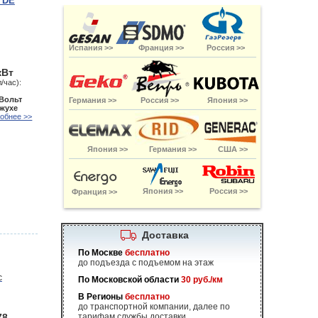
TDE
Испания >>
Франция >>
Россия >>
кВт
/час):
 Вольт
Германия >>
Россия >>
Япония >>
ожухе
обнее >>
Япония >>
Германия >>
США >>
Япония >>
Россия >>
Франция >>
Доставка
По Москве
бесплатно
до подъезда с подъемом на этаж
По Московской области
30 руб./км
В Регионы
бесплатно
до транспортной компании, далее по
78
тарифам службы доставки.