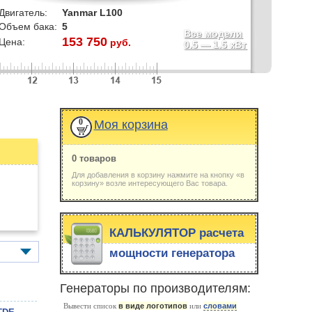
Двигатель:
Yanmar L100
Объем бака:
5
Все модели
153 750
Цена:
руб.
0.5
—
1.5
кВт
0
Моя корзина
0 товаров
Для добавления в корзину нажмите на кнопку «в
корзину» возле интересующего Вас товара.
КАЛЬКУЛЯТОР расчета
мощности генератора
Генераторы по производителям:
Вывести список
в виде логотипов
или
словами