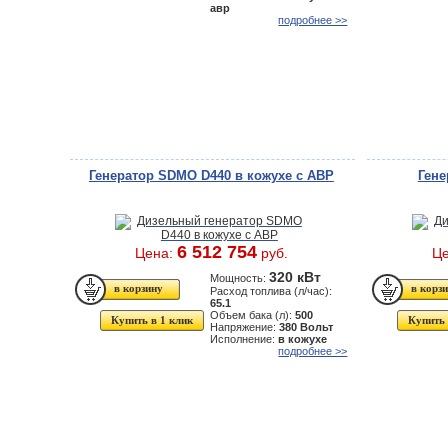
авр
подробнее >>
Генератор SDMO D440 в кожухе с АВР
Гене
6 512 754
Цена:
руб.
Ц
320 кВт
Мощность:
Расход топлива (л/час):
65.1
Объем бака (л):
500
Купить в 1 клик
Купить 
Напряжение:
380 Вольт
Исполнение:
в кожухе
подробнее >>