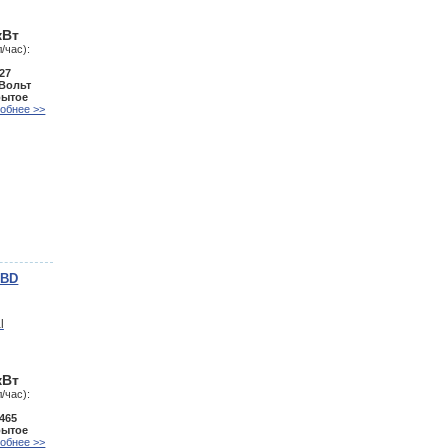
кВт
/час):
27
 Вольт
рытое
обнее >>
0BD
кВт
/час):
465
рытое
обнее >>