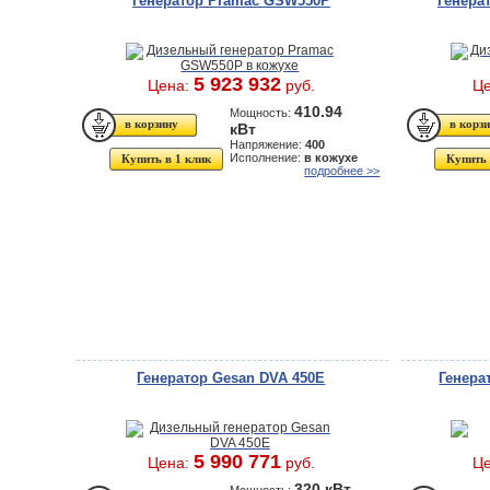
Генератор Pramac GSW550P
Генера
5 923 932
Цена:
руб.
Ц
410.94
Мощность:
кВт
Напряжение:
400
Исполнение:
в кожухе
Купить в 1 клик
Купить 
подробнее >>
Генератор Gesan DVA 450E
Генера
5 990 771
Цена:
руб.
Ц
320 кВт