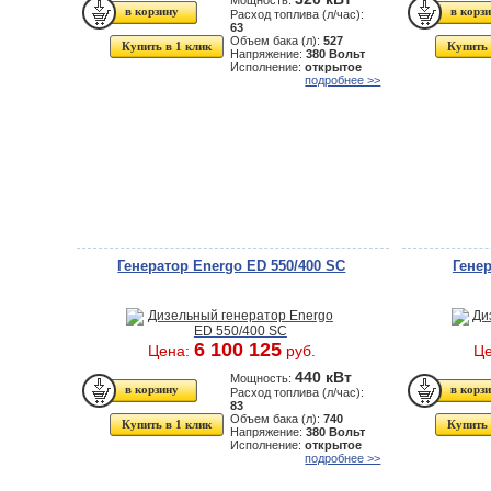
Мощность:
Расход топлива (л/час):
63
Объем бака (л):
527
Купить в 1 клик
Купить 
Напряжение:
380 Вольт
Исполнение:
открытое
подробнее >>
Генератор Energo ED 550/400 SC
Гене
6 100 125
Цена:
руб.
Ц
440 кВт
Мощность:
Расход топлива (л/час):
83
Объем бака (л):
740
Купить в 1 клик
Купить 
Напряжение:
380 Вольт
Исполнение:
открытое
подробнее >>