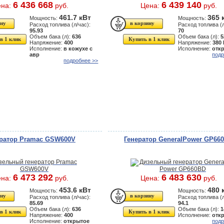
6 436 668
6 439 140
ена:
руб.
Цена:
руб.
461.7 кВт
365 
Мощность:
Мощность:
Расход топлива (л/час):
Расход топлива (л
95.93
70
Объем бака (л):
636
Объем бака (л):
5
в 1 клик
Купить в 1 клик
Напряжение:
400
Напряжение:
380
Исполнение:
в кожухе с
Исполнение:
отк
авр
подр
подробнее >>
ератор Pramac GSW600V
Генератор GeneralPower GP66
6 473 292
6 483 630
ена:
руб.
Цена:
руб.
453.6 кВт
480 
Мощность:
Мощность:
Расход топлива (л/час):
Расход топлива (л
85.69
94.1
Объем бака (л):
636
Объем бака (л):
1
в 1 клик
Купить в 1 клик
Напряжение:
400
Исполнение:
отк
Исполнение:
открытое
подр