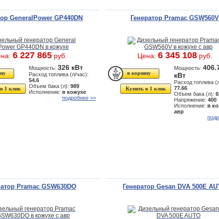
тор GeneralPower GP440DN
Генератор Pramac GSW560V
6 227 865
6 345 108
ена:
руб.
Цена:
руб.
326 кВт
406.
Мощность:
Мощность:
Расход топлива (л/час):
кВт
54.6
Расход топлива (л
Объем бака (л):
989
77.66
в 1 клик
Купить в 1 клик
Исполнение:
в кожухе
Объем бака (л):
6
подробнее >>
Напряжение:
400
Исполнение:
в ко
авр
подр
ратор Pramac GSW630DO
Генератор Gesan DVA 500E A