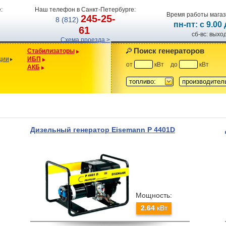
:
Наш телефон в Санкт-Петербурге:
Время работы магаз
245-25-
8 (812)
пн-пт: с 9.00
61
сб-вс: вых
Схема проезда >
Поиск генераторов
Стабилизаторы
ции
ИБП
от
кВт
до
кВт
АКБ
топливо:
производител
Дизельный генератор Eisemann P 4401D
Мощность:
2.64
кВт