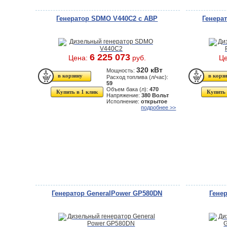
Генератор SDMO V440C2 с АВР
Генера
6 225 073
Цена:
руб.
Ц
320 кВт
Мощность:
Расход топлива (л/час):
59
Объем бака (л):
470
Купить в 1 клик
Купить 
Напряжение:
380 Вольт
Исполнение:
открытое
подробнее >>
Генератор GeneralPower GP580DN
Гене