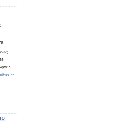
78
/час):
36
жухе с
обнее >>
UTO