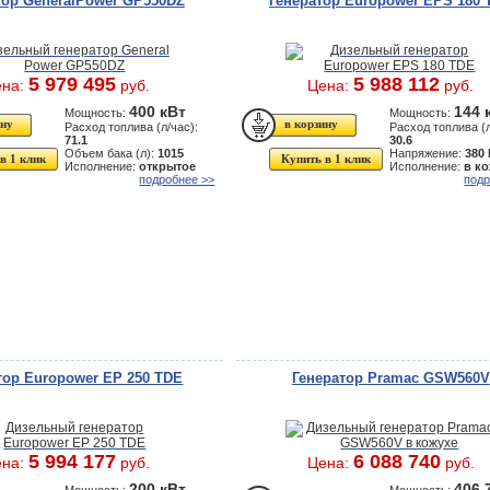
тор GeneralPower GP550DZ
Генератор Europower EPS 180 
5 979 495
5 988 112
ена:
руб.
Цена:
руб.
400 кВт
144 
Мощность:
Мощность:
Расход топлива (л/час):
Расход топлива (л
71.1
30.6
Объем бака (л):
1015
Напряжение:
380
в 1 клик
Купить в 1 клик
Исполнение:
открытое
Исполнение:
в к
подробнее >>
подр
тор Europower EP 250 TDE
Генератор Pramac GSW560V
5 994 177
6 088 740
ена:
руб.
Цена:
руб.
200 кВт
406.