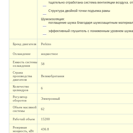
тщательно отработана система вентиляции воздуха. о
Структура двойной точки подъема рамы
Шумоизоляция:
поглащение шума благодаря шумозащитным материал
эффективный глушитель с пониженным уровнем шума,
Бренд двигателя
Perkins
Охлаждение
жидкостное
Емкость системы
58
охлаждения
Страна
производства
Великобритания
двигателя
Количество
6
цилиндров
Регулятор
Электронный
оборотов
Объем масляной
62
системы
Рабочий объем
15200
Резервная
436.8
мощность, кВт