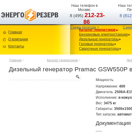
Наш телефон в
Наш тел
Москве:
Пе
212-23-
8 (495)
8 (81
86
Схема проезда >
Схем
Каталог генераторов
Главная
Бензиновые электростанции
О компании
Дизельные генераторы
Газовые генераторы
Контакты
Сварочные генераторы
Главная
>
Каталог генераторов
>
Диз
Дизельный генератор Pramac GSW550P в 
Мощность:
Напряжение:
400
Двигатель:
2506A-E1
Исполнение:
в кожух
Вес:
3475 кг
Габариты:
3500х150
Тип запуска:
автомат
Документация