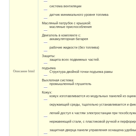
система вентиляции
датчик минимального уровня топлива
Масляный патрубок с крышкой:
масляные приспособления
Двигатель в комплекте с:
аккамуляторная батарея
рабочие жидкости (без топлива)
Защиты:
защита всех подвижных частей.
подъема
Описание html
Структура двойной точки подъема рамы
Выхлопная система:
промышленный глушитель
Кожух:
кожух изготавливается из модульных панелей из оцин
окружающей среды, тщательно устанавливается и фикс
легкий доступ к частям электростанции при техобслу
нержавеющей стали, с пластиковой ручкой и перфори
защитная дверца панели управления оснащена удобны