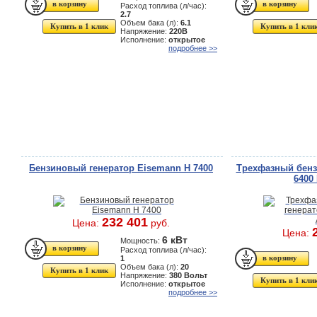
Расход топлива (л/час):
2.7
Объем бака (л):
6.1
Купить в 1 клик
Купить в 1 кли
Напряжение:
220В
Исполнение:
открытое
подробнее >>
Бензиновый генератор Eisemann H 7400
Трехфазный бенз
6400
232 401
Цена:
руб.
Цена:
6 кВт
Мощность:
Расход топлива (л/час):
1
Объем бака (л):
20
Купить в 1 клик
Напряжение:
380 Вольт
Купить в 1 кли
Исполнение:
открытое
подробнее >>