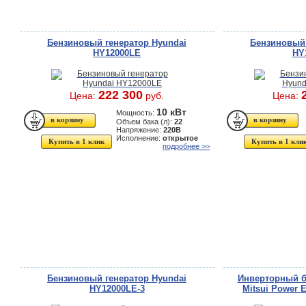
Бензиновый генератор Hyundai
Бензиновый 
HY12000LE
HY
222 300
Цена:
руб.
Цена:
10 кВт
Мощность:
Объем бака (л):
22
Напряжение:
220В
Исполнение:
открытое
Купить в 1 клик
Купить в 1 кли
подробнее >>
Бензиновый генератор Hyundai
Инверторный б
HY12000LE-3
Mitsui Power 