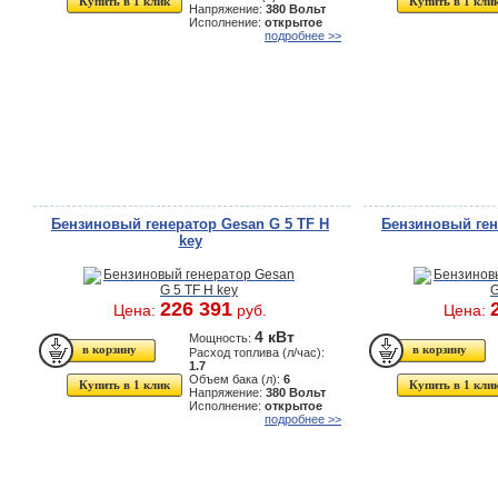
Купить в 1 клик
Купить в 1 кли
Напряжение:
380 Вольт
Исполнение:
открытое
подробнее >>
Бензиновый генератор Gesan G 5 TF H
Бензиновый ген
key
226 391
Цена:
руб.
Цена:
4 кВт
Мощность:
Расход топлива (л/час):
1.7
Объем бака (л):
6
Купить в 1 клик
Купить в 1 кли
Напряжение:
380 Вольт
Исполнение:
открытое
подробнее >>