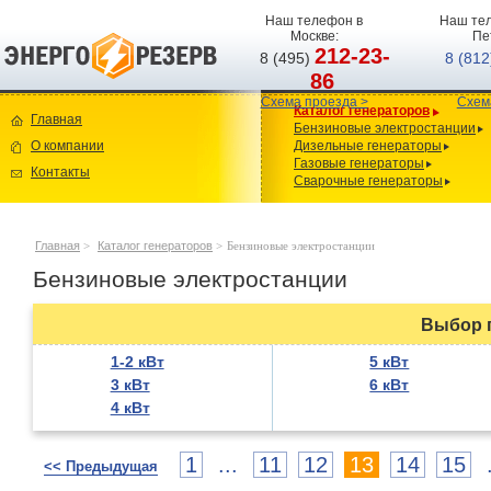
Наш телефон в
Наш тел
Москве:
Пе
212-23-
8 (495)
8 (81
86
Схема проезда >
Схем
Каталог генераторов
Главная
Бензиновые электростанции
О компании
Дизельные генераторы
Газовые генераторы
Контакты
Сварочные генераторы
Главная
>
Каталог генераторов
>
Бензиновые электростанции
Бензиновые электростанции
Выбор 
1-2 кВт
5 кВт
3 кВт
6 кВт
4 кВт
1
...
11
12
13
14
15
<< Предыдущая