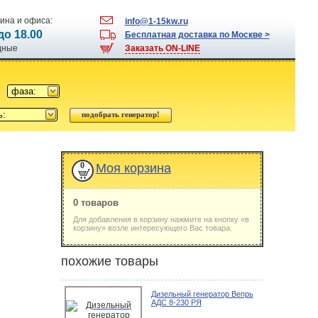
ина и офиса:
info@1-15kw.ru
 до 18.00
Бесплатная доставка по Москве >
одные
Заказать ON-LINE
фаза:
ь:
0
Моя корзина
0 товаров
Для добавления в корзину нажмите на кнопку «в
корзину» возле интересующего Вас товара.
похожие товары
Дизельный генератор Вепрь
АДС 8-230 РЯ