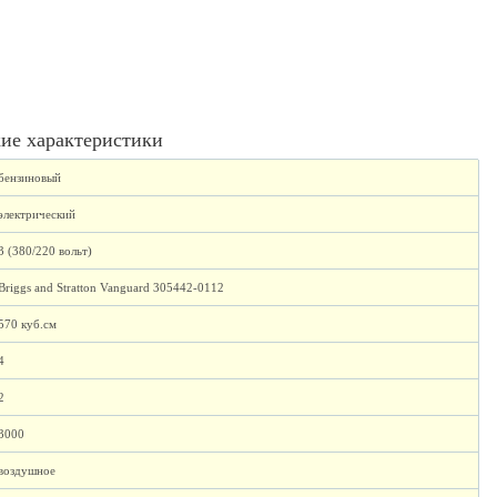
ие характеристики
бензиновый
электрический
3 (380/220 вольт)
Briggs and Stratton Vanguard 305442-0112
570 куб.см
4
2
3000
воздушное