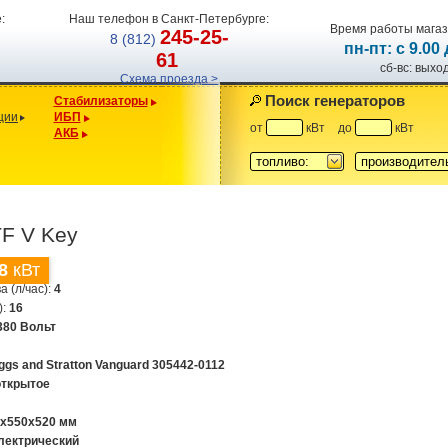
:
Наш телефон в Санкт-Петербурге:
Время работы магаз
245-25-
8 (812)
пн-пт: с 9.00
61
сб-вс: вых
Схема проезда >
Поиск генераторов
Стабилизаторы
ции
ИБП
от
кВт
до
кВт
АКБ
топливо:
производител
F V Key
8
кВт
а (л/час):
4
):
16
380 Вольт
iggs and Stratton Vanguard 305442-0112
открытое
0x550x520 мм
лектрический