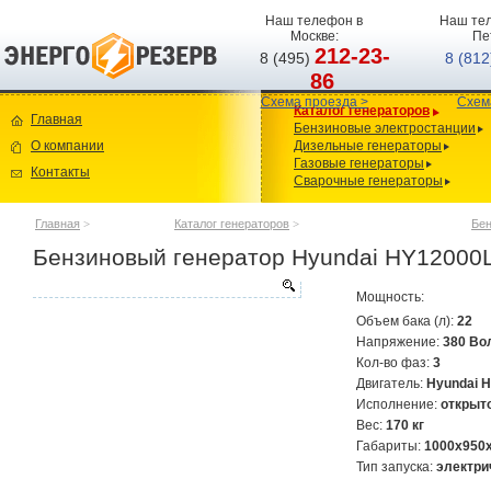
Наш телефон в
Наш тел
Москве:
Пе
212-23-
8 (495)
8 (81
86
Схема проезда >
Схем
Каталог генераторов
Главная
Бензиновые электростанции
О компании
Дизельные генераторы
Газовые генераторы
Контакты
Сварочные генераторы
Главная
>
Каталог генераторов
>
Бен
Бензиновый генератор Hyundai HY12000
Мощность:
Объем бака (л):
22
Напряжение:
380 Во
Кол-во фаз:
3
Двигатель:
Hyundai 
Исполнение:
открыт
Вес:
170 кг
Габариты:
1000x950
Тип запуска:
электри