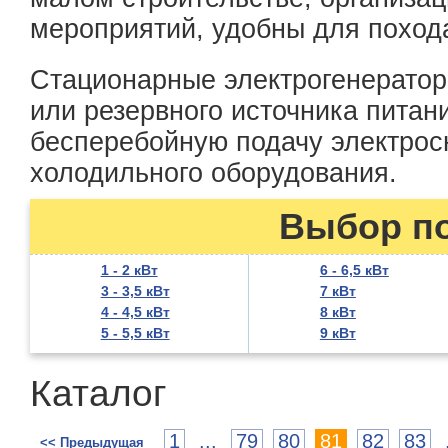
мероприятий, удобны для поход
Стационарные электрогенератор
или резервного источника питан
бесперебойную подачу электрос
холодильного оборудования.
Выбор п
1 - 2 кВт
6 - 6,5 кВт
3 - 3,5 кВт
7 кВт
4 - 4,5 кВт
8 кВт
5 - 5,5 кВт
9 кВт
Каталог
1
...
79
80
81
82
83
<< Предыдущая