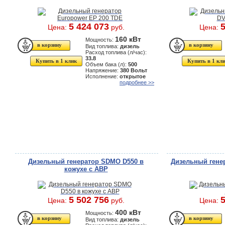
5 424 073
5
Цена:
руб.
Цена:
160 кВт
Мощность:
Вид топлива:
дизель
Расход топлива (л/час):
33.8
Купить в 1 клик
Купить в 1 кл
Объем бака (л):
500
Напряжение:
380 Вольт
Исполнение:
открытое
подробнее >>
Дизельный генератор SDMO D550 в
Дизельный гене
кожухе с АВР
5 502 756
5
Цена:
руб.
Цена:
400 кВт
Мощность:
Вид топлива:
дизель