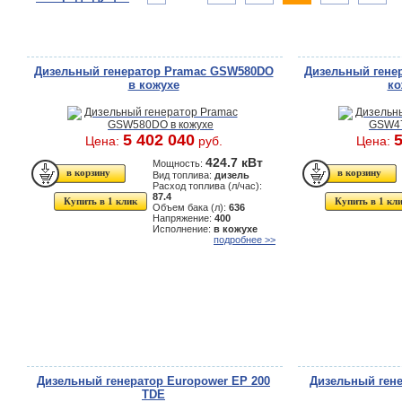
Дизельный генератор Pramac GSW580DO
Дизельный гене
в кожухе
ко
5 402 040
5
Цена:
руб.
Цена:
424.7 кВт
Мощность:
Вид топлива:
дизель
Расход топлива (л/час):
87.4
Купить в 1 клик
Купить в 1 кл
Объем бака (л):
636
Напряжение:
400
Исполнение:
в кожухе
подробнее >>
Дизельный генератор Europower EP 200
Дизельный гене
TDE