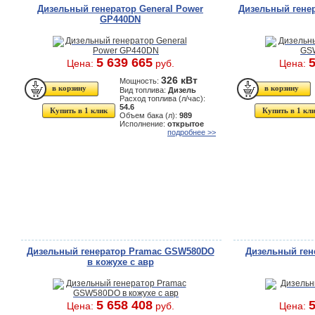
Дизельный генератор General Power
Дизельный гене
GP440DN
5 639 665
5
Цена:
руб.
Цена:
326 кВт
Мощность:
Вид топлива:
Дизель
Расход топлива (л/час):
54.6
Купить в 1 клик
Купить в 1 кл
Объем бака (л):
989
Исполнение:
открытое
подробнее >>
Дизельный генератор Pramac GSW580DO
Дизельный ген
в кожухе с авр
5 658 408
5
Цена:
руб.
Цена: