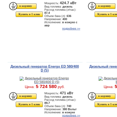
424.7 кВт
Мощность:
Вид топлива:
дизель
Расход топлива (л/час):
87.4
Купить в 1 клик
Купить в 1 кл
Объем бака (л):
636
Напряжение:
400
Исполнение:
в кожухе с
авр
подробнее >>
Дизельный генератор Energo ED 580/400
Дизельный гене
D (S)
5 724 580
5
Цена:
руб.
Цена:
471 кВт
Мощность:
Вид топлива:
дизель
Расход топлива (л/час):
89.7
Купить в 1 клик
Купить в 1 кл
Объем бака (л):
740
Напряжение:
380 Вольт
Исполнение:
в кожухе
подробнее >>