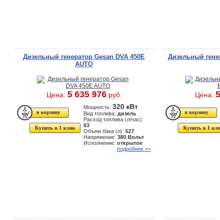
Дизельный генератор Gesan DVA 450E
Дизельный гене
AUTO
5 635 976
5
Цена:
руб.
Цена:
320 кВт
Мощность:
Вид топлива:
дизель
Расход топлива (л/час):
63
Купить в 1 клик
Купить в 1 кл
Объем бака (л):
527
Напряжение:
380 Вольт
Исполнение:
открытое
подробнее >>