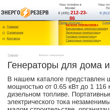
Наш телефон в
Наш тел
Москве:
Пе
212-23-
8 (495)
8 (81
86
Схема проезда >
Схем
Каталог генераторов
Главная
Бензиновые электростанции
О компании
Дизельные генераторы
Газовые генераторы
Контакты
Сварочные генераторы
Главная
>
Каталог генераторов
Генераторы для дома и
В нашем каталоге представлен 
мощностью от 0.65 кВт до 1 116 
дизельном топливе. Портативны
электрического тока незаменимы
малом строительстве, организац