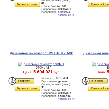
Расход топлива (л/час):
81
Купить в 1 клик
Купить в 1 кл
Объем бака (л):
500
Напряжение:
380 Вольт
Исполнение:
в кожухе
подробнее >>
Дизельный генератор SDMO D700 с АВР
Дизельный гене
5 604 021
5
Цена:
руб.
Цена:
498 кВт
Мощность:
Вид топлива:
дизель
Расход топлива (л/час):
99
Купить в 1 клик
Купить в 1 кл
Объем бака (л):
610
Напряжение:
380 Вольт
Исполнение:
открытое
подробнее >>